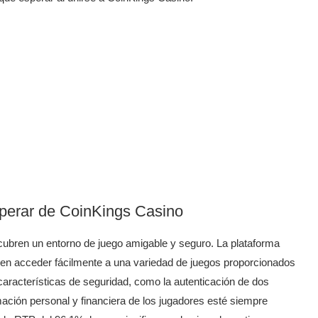
sperar de CoinKings Casino
cubren un entorno de juego amigable y seguro. La plataforma
eden acceder fácilmente a una variedad de juegos proporcionados
racterísticas de seguridad, como la autenticación de dos
rmación personal y financiera de los jugadores esté siempre