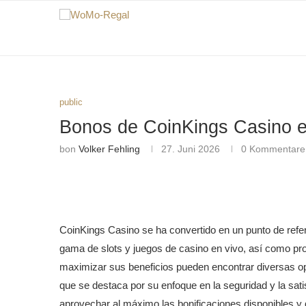
public
Bonos de CoinKings Casino e
bon
Volker Fehling
27. Juni 2026
0 Kommentare
CoinKings Casino se ha convertido en un punto de refer
gama de slots y juegos de casino en vivo, así como pr
maximizar sus beneficios pueden encontrar diversas op
que se destaca por su enfoque en la seguridad y la sati
aprovechar al máximo las bonificaciones disponibles y 