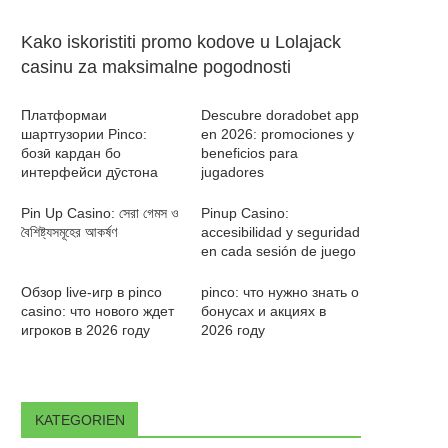
Kako iskoristiti promo kodove u Lolajack
casinu za maksimalne pogodnosti
Платформаи
Descubre doradobet app
шартгузории Pinco:
en 2026: promociones y
бозӣ кардан бо
beneficios para
интерфейси дӯстона
jugadores
Pin Up Casino: সেরা গেমস ও
Pinup Casino:
বৈশিষ্ট্যসমূহের আকর্ষণ
accesibilidad y seguridad
en cada sesión de juego
Обзор live-игр в pinco
pinco: что нужно знать о
casino: что нового ждет
бонусах и акциях в
игроков в 2026 году
2026 году
KATEGORIEN