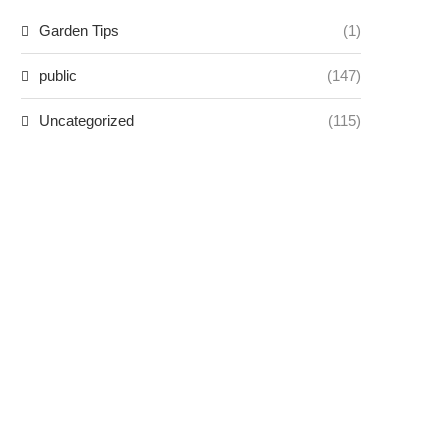
Garden Tips
(1)
public
(147)
Uncategorized
(115)