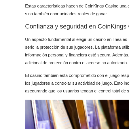
Estas características hacen de CoinKings Casino una o
sino también oportunidades reales de ganar.
Confianza y seguridad en CoinKings
Un aspecto fundamental al elegir un casino en línea es
serio la protección de sus jugadores. La plataforma util
información personal y financiera esté segura. Además,
adicional de protección contra el acceso no autorizado.
El casino también está comprometido con el juego res
los jugadores a controlar su actividad de juego. Esto i
asegurando que los usuarios tengan el control total de 