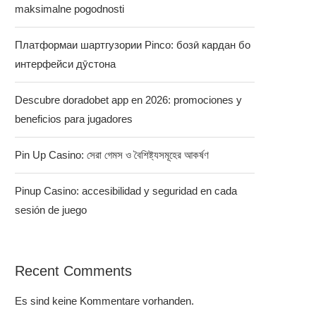
maksimalne pogodnosti
Платформаи шартгузории Pinco: бозӣ кардан бо
интерфейси дӯстона
Descubre doradobet app en 2026: promociones y
beneficios para jugadores
Pin Up Casino: সেরা গেমস ও বৈশিষ্ট্যসমূহের আকর্ষণ
Pinup Casino: accesibilidad y seguridad en cada
sesión de juego
Recent Comments
Es sind keine Kommentare vorhanden.