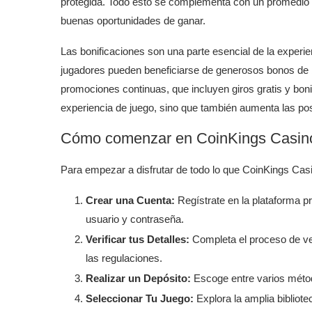
protegida. Todo esto se complementa con un promedio d
buenas oportunidades de ganar.
Las bonificaciones son una parte esencial de la experi
jugadores pueden beneficiarse de generosos bonos de b
promociones continuas, que incluyen giros gratis y bon
experiencia de juego, sino que también aumenta las posi
Cómo comenzar en CoinKings Casin
Para empezar a disfrutar de todo lo que CoinKings Casin
Crear una Cuenta:
Regístrate en la plataforma 
usuario y contraseña.
Verificar tus Detalles:
Completa el proceso de ver
las regulaciones.
Realizar un Depósito:
Escoge entre varios métod
Seleccionar Tu Juego:
Explora la amplia bibliote