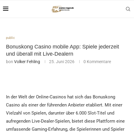
public
Bonuskong Casino mobile App: Spiele jederzeit
und überall mit Live-Dealern
bon
Volker Fehling
25. Juni 2026
0 Kommentare
In der Welt der Online-Casinos hat sich das Bonuskong
Casino als einer der führenden Anbieter etabliert. Mit einer
Vielzahl von Spielen, darunter über 6.000 Slot-Titel und
aufregenden Live-Dealer-Spielen, bietet diese Plattform eine
umfassende Gaming-Erfahrung, die Spielerinnen und Spieler