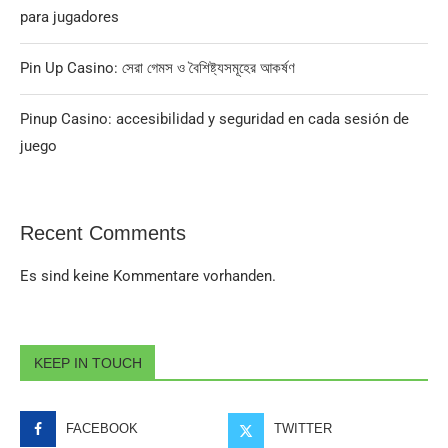
para jugadores
Pin Up Casino: সেরা গেমস ও বৈশিষ্ট্যসমূহের আকর্ষণ
Pinup Casino: accesibilidad y seguridad en cada sesión de
juego
Recent Comments
Es sind keine Kommentare vorhanden.
KEEP IN TOUCH
FACEBOOK
TWITTER