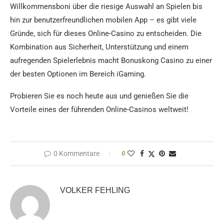
Willkommensboni über die riesige Auswahl an Spielen bis
hin zur benutzerfreundlichen mobilen App – es gibt viele
Gründe, sich für dieses Online-Casino zu entscheiden. Die
Kombination aus Sicherheit, Unterstützung und einem
aufregenden Spielerlebnis macht Bonuskong Casino zu einer
der besten Optionen im Bereich iGaming.
Probieren Sie es noch heute aus und genießen Sie die
Vorteile eines der führenden Online-Casinos weltweit!
0 Kommentare
0
VOLKER FEHLING