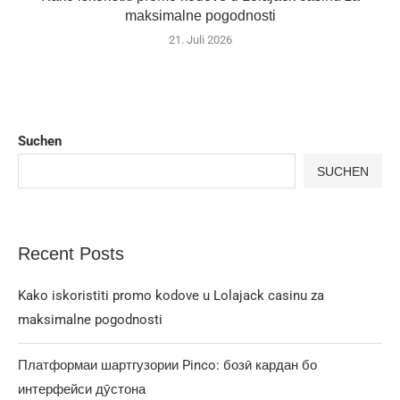
maksimalne pogodnosti
21. Juli 2026
Suchen
SUCHEN
Recent Posts
Kako iskoristiti promo kodove u Lolajack casinu za
maksimalne pogodnosti
Платформаи шартгузории Pinco: бозӣ кардан бо
интерфейси дӯстона