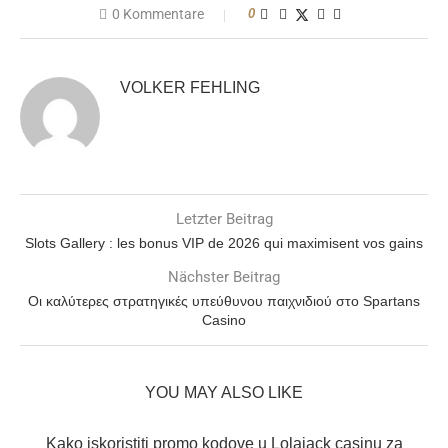
0 Kommentare
0
VOLKER FEHLING
Letzter Beitrag
Slots Gallery : les bonus VIP de 2026 qui maximisent vos gains
Nächster Beitrag
Οι καλύτερες στρατηγικές υπεύθυνου παιχνιδιού στο Spartans
Casino
YOU MAY ALSO LIKE
Kako iskoristiti promo kodove u Lolajack casinu za