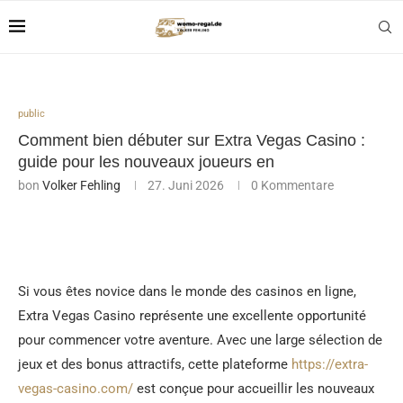
public
Comment bien débuter sur Extra Vegas Casino :
guide pour les nouveaux joueurs en
bon
Volker Fehling
27. Juni 2026
0 Kommentare
Si vous êtes novice dans le monde des casinos en ligne,
Extra Vegas Casino représente une excellente opportunité
pour commencer votre aventure. Avec une large sélection de
jeux et des bonus attractifs, cette plateforme
https://extra-
vegas-casino.com/
est conçue pour accueillir les nouveaux