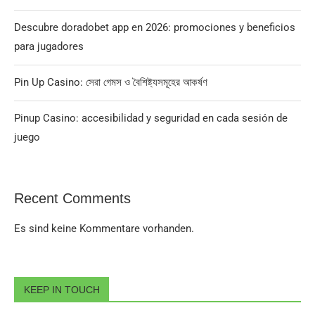
Descubre doradobet app en 2026: promociones y beneficios
para jugadores
Pin Up Casino: সেরা গেমস ও বৈশিষ্ট্যসমূহের আকর্ষণ
Pinup Casino: accesibilidad y seguridad en cada sesión de
juego
Recent Comments
Es sind keine Kommentare vorhanden.
KEEP IN TOUCH