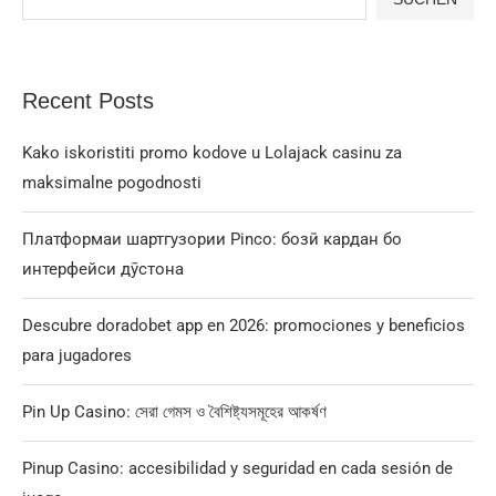
Recent Posts
Kako iskoristiti promo kodove u Lolajack casinu za
maksimalne pogodnosti
Платформаи шартгузории Pinco: бозӣ кардан бо
интерфейси дӯстона
Descubre doradobet app en 2026: promociones y beneficios
para jugadores
Pin Up Casino: সেরা গেমস ও বৈশিষ্ট্যসমূহের আকর্ষণ
Pinup Casino: accesibilidad y seguridad en cada sesión de