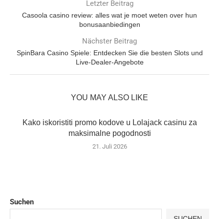
Letzter Beitrag
Casoola casino review: alles wat je moet weten over hun
bonusaanbiedingen
Nächster Beitrag
SpinBara Casino Spiele: Entdecken Sie die besten Slots und
Live-Dealer-Angebote
YOU MAY ALSO LIKE
Kako iskoristiti promo kodove u Lolajack casinu za
maksimalne pogodnosti
21. Juli 2026
Suchen
SUCHEN