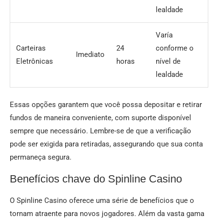
lealdade
Varía
Carteiras
24
conforme o
Imediato
Eletrônicas
horas
nível de
lealdade
Essas opções garantem que você possa depositar e retirar
fundos de maneira conveniente, com suporte disponível
sempre que necessário. Lembre-se de que a verificação
pode ser exigida para retiradas, assegurando que sua conta
permaneça segura.
Benefícios chave do Spinline Casino
O Spinline Casino oferece uma série de benefícios que o
tornam atraente para novos jogadores. Além da vasta gama