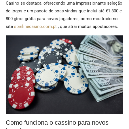
Casino se destaca, oferecendo uma impressionante seleção
de jogos e um pacote de boas-vindas que inclui até €1.800 e
800 giros grátis para novos jogadores, como mostrado no
site
spinlinecasino.com.pt
, que atrai muitos apostadores.
Como funciona o cassino para novos