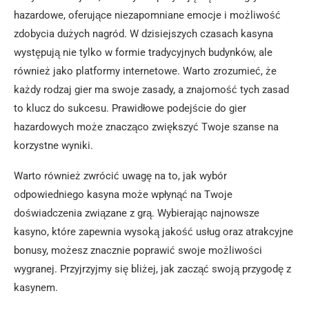
hazardowe, oferujące niezapomniane emocje i możliwość
zdobycia dużych nagród. W dzisiejszych czasach kasyna
występują nie tylko w formie tradycyjnych budynków, ale
również jako platformy internetowe. Warto zrozumieć, że
każdy rodzaj gier ma swoje zasady, a znajomość tych zasad
to klucz do sukcesu. Prawidłowe podejście do gier
hazardowych może znacząco zwiększyć Twoje szanse na
korzystne wyniki.
Warto również zwrócić uwagę na to, jak wybór
odpowiedniego kasyna może wpłynąć na Twoje
doświadczenia związane z grą. Wybierając najnowsze
kasyno, które zapewnia wysoką jakość usług oraz atrakcyjne
bonusy, możesz znacznie poprawić swoje możliwości
wygranej. Przyjrzyjmy się bliżej, jak zacząć swoją przygodę z
kasynem.