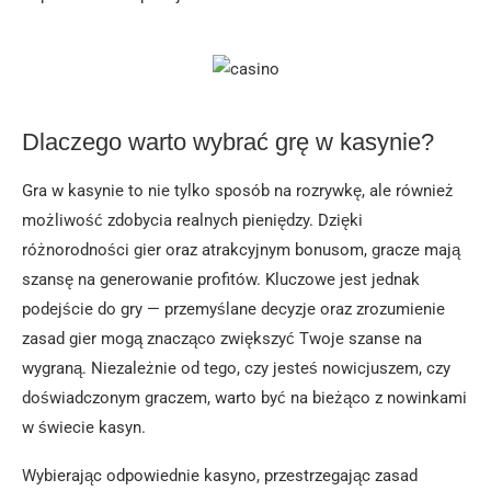
Dlaczego warto wybrać grę w kasynie?
Gra w kasynie to nie tylko sposób na rozrywkę, ale również
możliwość zdobycia realnych pieniędzy. Dzięki
różnorodności gier oraz atrakcyjnym bonusom, gracze mają
szansę na generowanie profitów. Kluczowe jest jednak
podejście do gry — przemyślane decyzje oraz zrozumienie
zasad gier mogą znacząco zwiększyć Twoje szanse na
wygraną. Niezależnie od tego, czy jesteś nowicjuszem, czy
doświadczonym graczem, warto być na bieżąco z nowinkami
w świecie kasyn.
Wybierając odpowiednie kasyno, przestrzegając zasad