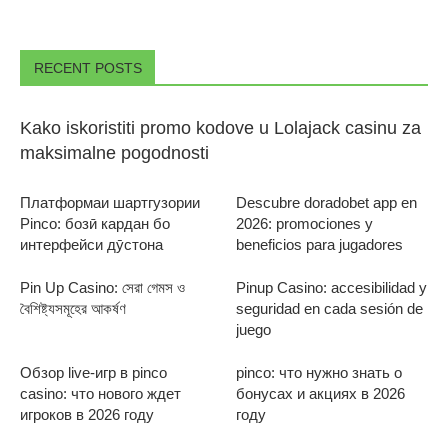
RECENT POSTS
Kako iskoristiti promo kodove u Lolajack casinu za
maksimalne pogodnosti
Платформаи шартгузории
Descubre doradobet app en
Pinco: бозӣ кардан бо
2026: promociones y
интерфейси дӯстона
beneficios para jugadores
Pin Up Casino: সেরা গেমস ও
Pinup Casino: accesibilidad y
বৈশিষ্ট্যসমূহের আকর্ষণ
seguridad en cada sesión de
juego
Обзор live-игр в pinco
pinco: что нужно знать о
casino: что нового ждет
бонусах и акциях в 2026
игроков в 2026 году
году