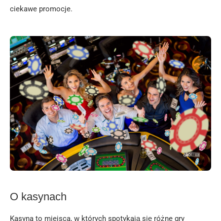
ciekawe promocje.
O kasynach
Kasyna to miejsca, w których spotykają się różne gry