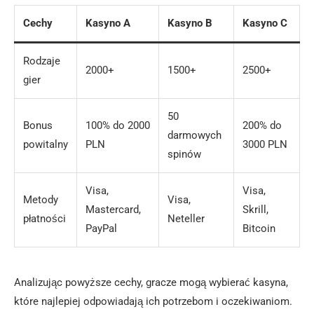
Cechy
Kasyno A
Kasyno B
Kasyno C
Rodzaje
2000+
1500+
2500+
gier
50
Bonus
100% do 2000
200% do
darmowych
powitalny
PLN
3000 PLN
spinów
Visa,
Visa,
Metody
Visa,
Mastercard,
Skrill,
płatności
Neteller
PayPal
Bitcoin
Analizując powyższe cechy, gracze mogą wybierać kasyna,
które najlepiej odpowiadają ich potrzebom i oczekiwaniom.