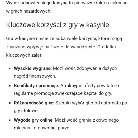
Wybór odpowiedniego kasyna to pierwszy krok do sukcesu
w grach hazardowych.
Kluczowe korzyści z gry w kasynie
Gra w kasynie niesie ze sobą wiele korzyści, które mogą
znacząco wpłynąć na Twoje doświadczenie. Oto kilka
kluczowych zalet:
Wysokie wygrane:
Możliwość zdobywania dużych
nagród finansowych.
Bonifikaty i promocje:
Atrakcyjne oferty powitalne i
regularne promocje zwiększające kapitał do gry.
Różnorodność gier:
Szeroki wybór gier od automatu po
gry stołowe.
Wygoda gry online:
Możliwość grania z dowolnego
miejsca i o dowolnej porze.