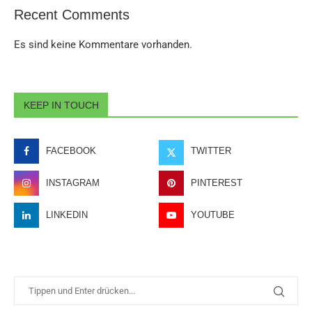
Recent Comments
Es sind keine Kommentare vorhanden.
KEEP IN TOUCH
FACEBOOK
TWITTER
INSTAGRAM
PINTEREST
LINKEDIN
YOUTUBE