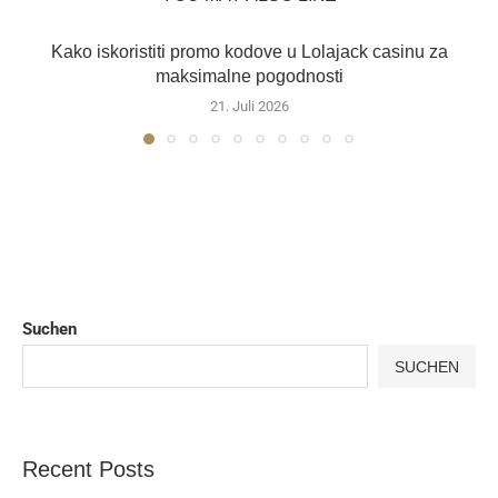
Kako iskoristiti promo kodove u Lolajack casinu za
maksimalne pogodnosti
21. Juli 2026
Suchen
SUCHEN
Recent Posts