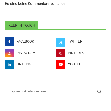
Es sind keine Kommentare vorhanden.
KEEP IN TOUCH
FACEBOOK
TWITTER
INSTAGRAM
PINTEREST
LINKEDIN
YOUTUBE