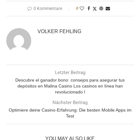
0 Kommentare
0
VOLKER FEHLING
Letzter Beitrag
Descubre el ganador bono: consejos para asegurar tus
depósitos en Malina Casino Los casinos en línea han
revolucionado l
Nächster Beitrag
Optimiere deine Casino-Erfahrung: Die besten Mobile Apps im
Test
YOU MAY ALSO LIKE