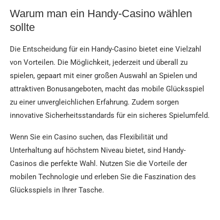
Warum man ein Handy-Casino wählen
sollte
Die Entscheidung für ein Handy-Casino bietet eine Vielzahl
von Vorteilen. Die Möglichkeit, jederzeit und überall zu
spielen, gepaart mit einer großen Auswahl an Spielen und
attraktiven Bonusangeboten, macht das mobile Glücksspiel
zu einer unvergleichlichen Erfahrung. Zudem sorgen
innovative Sicherheitsstandards für ein sicheres Spielumfeld.
Wenn Sie ein Casino suchen, das Flexibilität und
Unterhaltung auf höchstem Niveau bietet, sind Handy-
Casinos die perfekte Wahl. Nutzen Sie die Vorteile der
mobilen Technologie und erleben Sie die Faszination des
Glücksspiels in Ihrer Tasche.