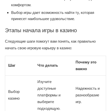
комфортом.
Выбор игры дает возможность найти ту, которая
принесет наибольшее удовольствие.
Этапы начала игры в казино
Следующие шаги помогут вам понять, как правильно
начать свою игровую карьеру в казино:
Почему это
Шаг
Что делать
важно
Изучите
доступные
Надежность и
Выбор
платформы и
разнообразие
казино
выберите
игр.
подходящую.