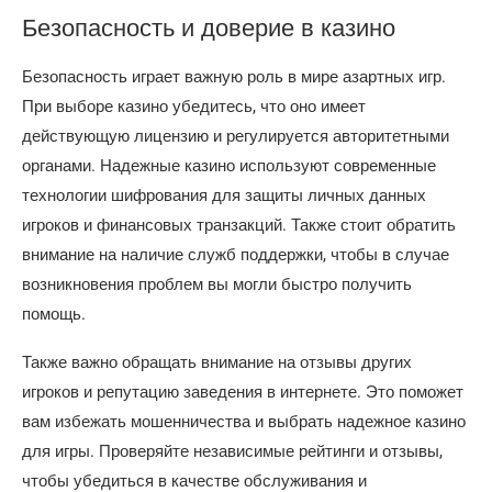
Безопасность и доверие в казино
Безопасность играет важную роль в мире азартных игр.
При выборе казино убедитесь, что оно имеет
действующую лицензию и регулируется авторитетными
органами. Надежные казино используют современные
технологии шифрования для защиты личных данных
игроков и финансовых транзакций. Также стоит обратить
внимание на наличие служб поддержки, чтобы в случае
возникновения проблем вы могли быстро получить
помощь.
Также важно обращать внимание на отзывы других
игроков и репутацию заведения в интернете. Это поможет
вам избежать мошенничества и выбрать надежное казино
для игры. Проверяйте независимые рейтинги и отзывы,
чтобы убедиться в качестве обслуживания и