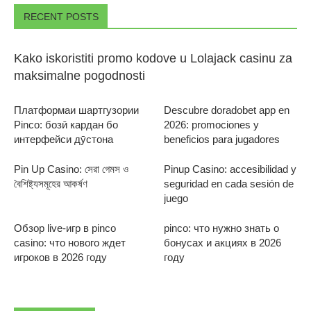
RECENT POSTS
Kako iskoristiti promo kodove u Lolajack casinu za
maksimalne pogodnosti
Платформаи шартгузории
Descubre doradobet app en
Pinco: бозӣ кардан бо
2026: promociones y
интерфейси дӯстона
beneficios para jugadores
Pin Up Casino: সেরা গেমস ও
Pinup Casino: accesibilidad y
বৈশিষ্ট্যসমূহের আকর্ষণ
seguridad en cada sesión de
juego
Обзор live-игр в pinco
pinco: что нужно знать о
casino: что нового ждет
бонусах и акциях в 2026
игроков в 2026 году
году