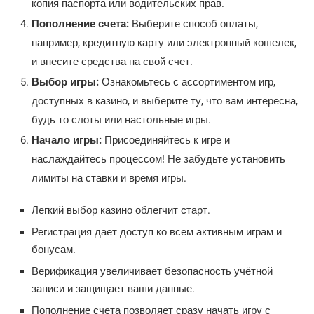
копия паспорта или водительских прав.
Пополнение счета:
Выберите способ оплаты,
например, кредитную карту или электронный кошелек,
и внесите средства на свой счет.
Выбор игры:
Ознакомьтесь с ассортиментом игр,
доступных в казино, и выберите ту, что вам интересна,
будь то слоты или настольные игры.
Начало игры:
Присоединяйтесь к игре и
наслаждайтесь процессом! Не забудьте установить
лимиты на ставки и время игры.
Легкий выбор казино облегчит старт.
Регистрация дает доступ ко всем активным играм и
бонусам.
Верификация увеличивает безопасность учётной
записи и защищает ваши данные.
Пополнение счета позволяет сразу начать игру с