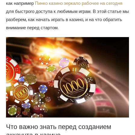
как например
Пинко казино зеркало рабочее на сегодня
для быстрого доступа к любимым играм. В этой статье мы
разберем, как начать играть в казино, и на что обратить
внимание перед стартом.
Что важно знать перед созданием