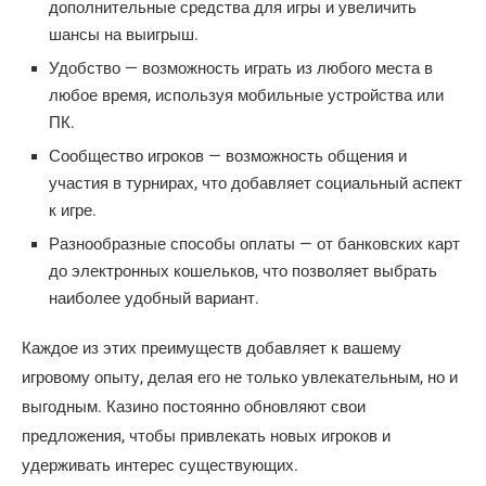
дополнительные средства для игры и увеличить
шансы на выигрыш.
Удобство — возможность играть из любого места в
любое время, используя мобильные устройства или
ПК.
Сообщество игроков — возможность общения и
участия в турнирах, что добавляет социальный аспект
к игре.
Разнообразные способы оплаты — от банковских карт
до электронных кошельков, что позволяет выбрать
наиболее удобный вариант.
Каждое из этих преимуществ добавляет к вашему
игровому опыту, делая его не только увлекательным, но и
выгодным. Казино постоянно обновляют свои
предложения, чтобы привлекать новых игроков и
удерживать интерес существующих.