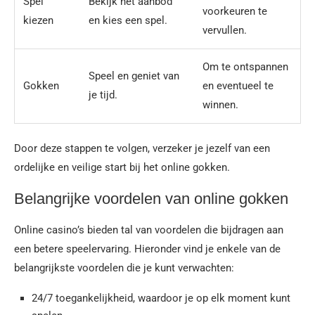
Spel
Bekijk het aanbod
voorkeuren te
kiezen
en kies een spel.
vervullen.
Om te ontspannen
Speel en geniet van
Gokken
en eventueel te
je tijd.
winnen.
Door deze stappen te volgen, verzeker je jezelf van een
ordelijke en veilige start bij het online gokken.
Belangrijke voordelen van online gokken
Online casino’s bieden tal van voordelen die bijdragen aan
een betere speelervaring. Hieronder vind je enkele van de
belangrijkste voordelen die je kunt verwachten:
24/7 toegankelijkheid, waardoor je op elk moment kunt