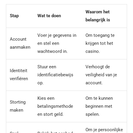
Waarom het
Stap
Wat te doen
belangrijk is
Voer je gegevens in
Om toegang te
Account
en stel een
krijgen tot het
aanmaken
wachtwoord in.
casino.
Stuur een
Verhoogt de
Identiteit
identificatiebewijs
veiligheid van je
verifiëren
op.
account.
Kies een
Om te kunnen
Storting
betalingsmethode
beginnen met
maken
en stort geld.
spelen.
Om je persoonlijke