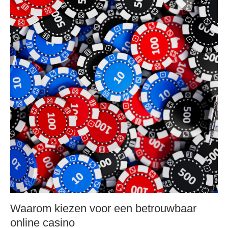
Waarom kiezen voor een betrouwbaar
online casino