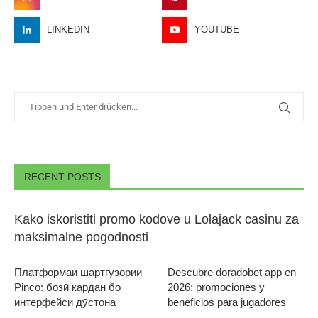
LINKEDIN
YOUTUBE
RECENT POSTS
Kako iskoristiti promo kodove u Lolajack casinu za
maksimalne pogodnosti
Платформаи шартгузории
Descubre doradobet app en
Pinco: бозӣ кардан бо
2026: promociones y
интерфейси дӯстона
beneficios para jugadores