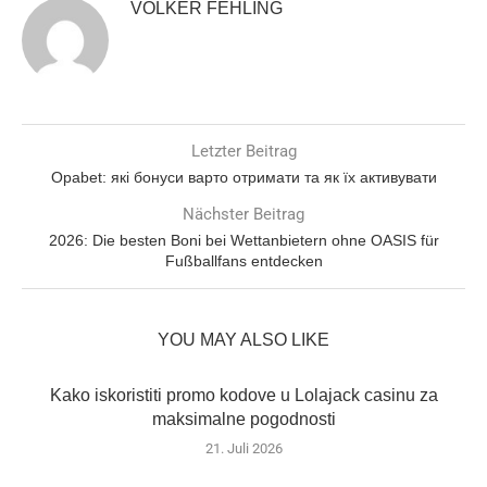
VOLKER FEHLING
Letzter Beitrag
Opabet: які бонуси варто отримати та як їх активувати
Nächster Beitrag
2026: Die besten Boni bei Wettanbietern ohne OASIS für
Fußballfans entdecken
YOU MAY ALSO LIKE
Kako iskoristiti promo kodove u Lolajack casinu za
maksimalne pogodnosti
21. Juli 2026