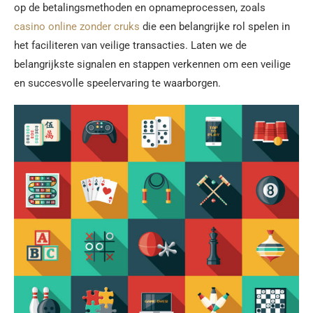
op de betalingsmethoden en opnameprocessen, zoals
casino online zonder cruks
die een belangrijke rol spelen in
het faciliteren van veilige transacties. Laten we de
belangrijkste signalen en stappen verkennen om een veilige
en succesvolle speelervaring te waarborgen.