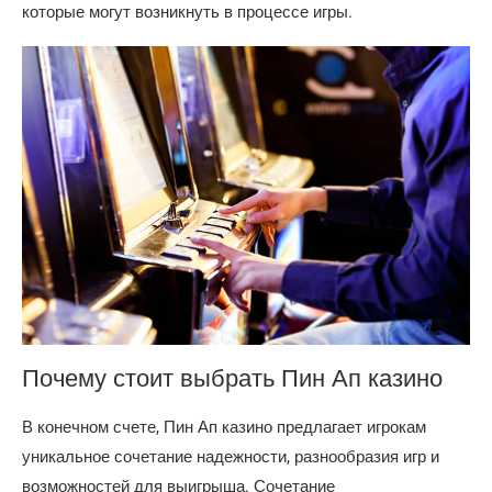
которые могут возникнуть в процессе игры.
Почему стоит выбрать Пин Ап казино
В конечном счете, Пин Ап казино предлагает игрокам
уникальное сочетание надежности, разнообразия игр и
возможностей для выигрыша. Сочетание