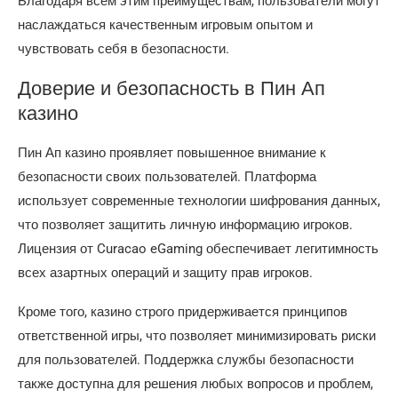
Благодаря всем этим преимуществам, пользователи могут
наслаждаться качественным игровым опытом и
чувствовать себя в безопасности.
Доверие и безопасность в Пин Ап
казино
Пин Ап казино проявляет повышенное внимание к
безопасности своих пользователей. Платформа
использует современные технологии шифрования данных,
что позволяет защитить личную информацию игроков.
Лицензия от Curacao eGaming обеспечивает легитимность
всех азартных операций и защиту прав игроков.
Кроме того, казино строго придерживается принципов
ответственной игры, что позволяет минимизировать риски
для пользователей. Поддержка службы безопасности
также доступна для решения любых вопросов и проблем,