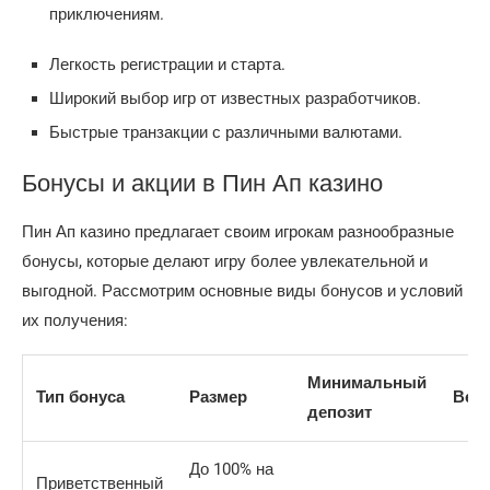
приключениям.
Легкость регистрации и старта.
Широкий выбор игр от известных разработчиков.
Быстрые транзакции с различными валютами.
Бонусы и акции в Пин Ап казино
Пин Ап казино предлагает своим игрокам разнообразные
бонусы, которые делают игру более увлекательной и
выгодной. Рассмотрим основные виды бонусов и условий
их получения:
Минимальный
Тип бонуса
Размер
Вей
депозит
До 100% на
Приветственный