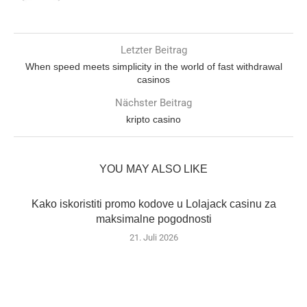
Letzter Beitrag
When speed meets simplicity in the world of fast withdrawal
casinos
Nächster Beitrag
kripto casino
YOU MAY ALSO LIKE
Kako iskoristiti promo kodove u Lolajack casinu za
maksimalne pogodnosti
21. Juli 2026