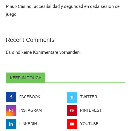
Pinup Casino: accesibilidad y seguridad en cada sesión de
juego
Recent Comments
Es sind keine Kommentare vorhanden.
KEEP IN TOUCH
FACEBOOK
TWITTER
INSTAGRAM
PINTEREST
LINKEDIN
YOUTUBE