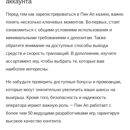
аккаунта
Перед тем как зарегистрироваться в Пин Ап казино, важно
понять несколько ключевых моментов. Во-первых, стоит
ознакомиться с общими условиями использования и
минимальными требованиями к депозитам. Также
обратите внимание на доступные способы вывода
средств и скорость транзакций. В дополнение, изучите
ассортимент игр, чтобы выбрать те, которые вам
наиболее интересны.
Не забудьте проверить доступные бонусы и промоакции,
которые могут значительно увеличить ваши шансы на
выигрыш. Кроме того, безопасность и надежность
оператора играют важную роль — Пин Ап работает с
более чем 50 ведущими разработчиками игр, гарантируя
высокое качество контента.