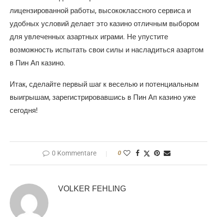
лицензированной работы, высококлассного сервиса и
удобных условий делает это казино отличным выбором
для увлеченных азартных играми. Не упустите
возможность испытать свои силы и насладиться азартом
в Пин Ап казино.
Итак, сделайте первый шаг к веселью и потенциальным
выигрышам, зарегистрировавшись в Пин Ап казино уже
сегодня!
0 Kommentare
0
VOLKER FEHLING