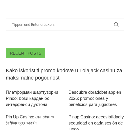
RECENT POSTS
Kako iskoristiti promo kodove u Lolajack casinu za
maksimalne pogodnosti
Платформаи шартгузории
Descubre doradobet app en
Pinco: бозӣ кардан бо
2026: promociones y
интерфейси дӯстона
beneficios para jugadores
Pin Up Casino: সেরা গেমস ও
Pinup Casino: accesibilidad y
বৈশিষ্ট্যসমূহের আকর্ষণ
seguridad en cada sesión de
juego