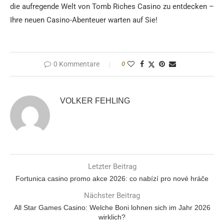
die aufregende Welt von Tomb Riches Casino zu entdecken –
Ihre neuen Casino-Abenteuer warten auf Sie!
0 Kommentare
0
VOLKER FEHLING
Letzter Beitrag
Fortunica casino promo akce 2026: co nabízí pro nové hráče
Nächster Beitrag
All Star Games Casino: Welche Boni lohnen sich im Jahr 2026
wirklich?