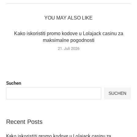
YOU MAY ALSO LIKE
Kako iskoristiti promo kodove u Lolajack casinu za
maksimalne pogodnosti
21. Juli 2026
Suchen
SUCHEN
Recent Posts
Kako iskoristiti promo kodove u Lolajack casinu za