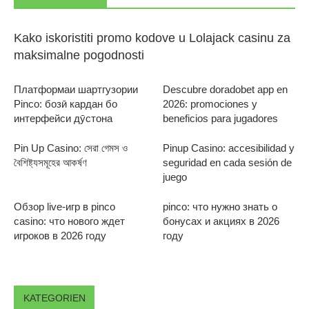
Kako iskoristiti promo kodove u Lolajack casinu za
maksimalne pogodnosti
Платформаи шартгузории
Descubre doradobet app en
Pinco: бозӣ кардан бо
2026: promociones y
интерфейси дӯстона
beneficios para jugadores
Pin Up Casino: সেরা গেমস ও
Pinup Casino: accesibilidad y
বৈশিষ্ট্যসমূহের আকর্ষণ
seguridad en cada sesión de
juego
Обзор live-игр в pinco
pinco: что нужно знать о
casino: что нового ждет
бонусах и акциях в 2026
игроков в 2026 году
году
KATEGORIEN