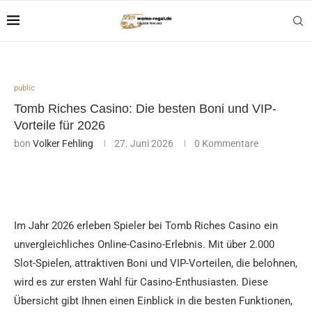
public
Tomb Riches Casino: Die besten Boni und VIP-
Vorteile für 2026
bon
Volker Fehling
27. Juni 2026
0 Kommentare
Im Jahr 2026 erleben Spieler bei Tomb Riches Casino ein
unvergleichliches Online-Casino-Erlebnis. Mit über 2.000
Slot-Spielen, attraktiven Boni und VIP-Vorteilen, die belohnen,
wird es zur ersten Wahl für Casino-Enthusiasten. Diese
Übersicht gibt Ihnen einen Einblick in die besten Funktionen,