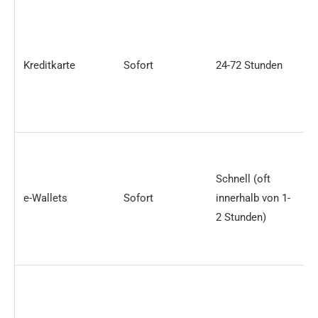
M
1
E
Kreditkarte
Sofort
24-72 Stunden
M
2
M
1
Schnell (oft
E
e-Wallets
Sofort
innerhalb von 1-
M
2 Stunden)
2
M
1