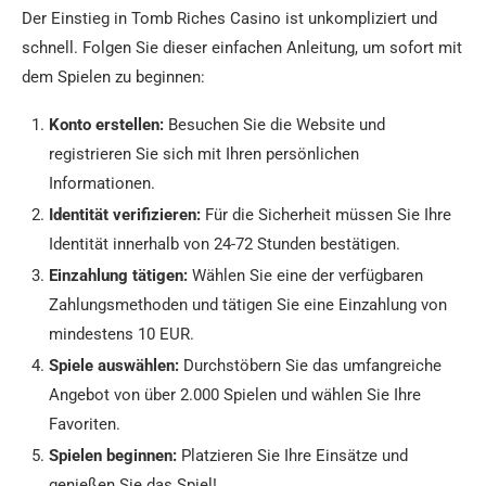
Der Einstieg in Tomb Riches Casino ist unkompliziert und
schnell. Folgen Sie dieser einfachen Anleitung, um sofort mit
dem Spielen zu beginnen:
Konto erstellen:
Besuchen Sie die Website und
registrieren Sie sich mit Ihren persönlichen
Informationen.
Identität verifizieren:
Für die Sicherheit müssen Sie Ihre
Identität innerhalb von 24-72 Stunden bestätigen.
Einzahlung tätigen:
Wählen Sie eine der verfügbaren
Zahlungsmethoden und tätigen Sie eine Einzahlung von
mindestens 10 EUR.
Spiele auswählen:
Durchstöbern Sie das umfangreiche
Angebot von über 2.000 Spielen und wählen Sie Ihre
Favoriten.
Spielen beginnen:
Platzieren Sie Ihre Einsätze und
genießen Sie das Spiel!