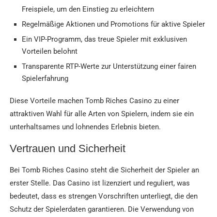
Freispiele, um den Einstieg zu erleichtern
Regelmäßige Aktionen und Promotions für aktive Spieler
Ein VIP-Programm, das treue Spieler mit exklusiven
Vorteilen belohnt
Transparente RTP-Werte zur Unterstützung einer fairen
Spielerfahrung
Diese Vorteile machen Tomb Riches Casino zu einer
attraktiven Wahl für alle Arten von Spielern, indem sie ein
unterhaltsames und lohnendes Erlebnis bieten.
Vertrauen und Sicherheit
Bei Tomb Riches Casino steht die Sicherheit der Spieler an
erster Stelle. Das Casino ist lizenziert und reguliert, was
bedeutet, dass es strengen Vorschriften unterliegt, die den
Schutz der Spielerdaten garantieren. Die Verwendung von