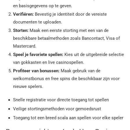
en basisgegevens op te geven.
Verifiëren:
Bevestig je identiteit door de vereiste
documenten te uploaden.
Storten:
Maak een eerste storting met een van de
beschikbare betaalmethoden zoals Bancontact, Visa of
Mastercard.
Speel je favoriete spellen:
Kies uit de uitgebreide selectie
van gokkasten en live casinospellen.
Profiteer van bonussen:
Maak gebruik van de
welkomstbonus en free spins die beschikbaar zijn voor
nieuwe spelers.
Snelle registratie voor directe toegang tot spellen
Veilige stortingsmethoden voor gemoedsrust
Toegang tot een breed scala aan spellen voor elke speler