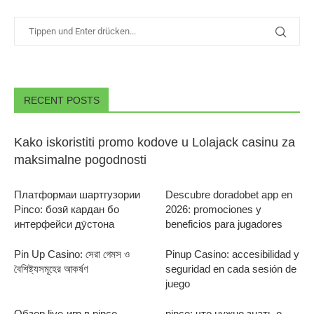
RECENT POSTS
Kako iskoristiti promo kodove u Lolajack casinu za
maksimalne pogodnosti
Платформаи шартгузории
Descubre doradobet app en
Pinco: бозӣ кардан бо
2026: promociones y
интерфейси дӯстона
beneficios para jugadores
Pin Up Casino: সেরা গেমস ও
Pinup Casino: accesibilidad y
বৈশিষ্ট্যসমূহের আকর্ষণ
seguridad en cada sesión de
juego
Обзор live-игр в pinco
pinco: что нужно знать о