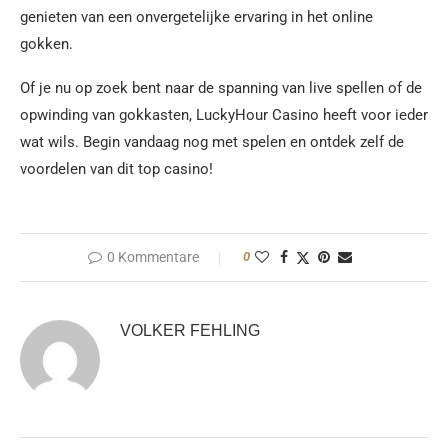
genieten van een onvergetelijke ervaring in het online
gokken.
Of je nu op zoek bent naar de spanning van live spellen of de
opwinding van gokkasten, LuckyHour Casino heeft voor ieder
wat wils. Begin vandaag nog met spelen en ontdek zelf de
voordelen van dit top casino!
0 Kommentare
0
VOLKER FEHLING