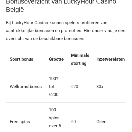
Bonusoverzicht van LuckyHour Casino
België
Bij LuckyHour Casino kunnen spelers profiteren van
aantrekkelijke bonussen en promoties. Hieronder vind je een
overzicht van de beschikbare bonussen:
Minimale
Soort bonus
Grootte
Inzetvereisten
storting
100%
Welkomstbonus
tot
€20
30x
€200
100
spins
Free spins
€0
Geen
over 5