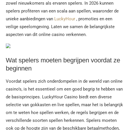
zowel nieuwkomers als ervaren spelers. In 2026 kunnen
spelers profiteren van een scala aan spellen, waaronder de
unieke aanbiedingen van
LuckyHour
, promoties en een
veilige speelomgeving. Laten we samen de belangrijkste
aspecten van dit online casino verkennen.
Wat spelers moeten begrijpen voordat ze
beginnen
Voordat spelers zich onderdompelen in de wereld van online
casino’s, is het essentieel om een goed begrip te hebben van
de basisprincipes. LuckyHour Casino biedt een diverse
selectie van gokkasten en live spellen, maar het is belangrijk
om te weten hoe spellen werken, de regels begrijpen en de
verschillende soorten spellen herkennen. Spelers moeten
ook op de hoogte zijn van de beschikbare betaalmethoden,