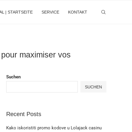
L | STARTSEITE
SERVICE
KONTAKT
 pour maximiser vos
Suchen
SUCHEN
Recent Posts
Kako iskoristiti promo kodove u Lolajack casinu