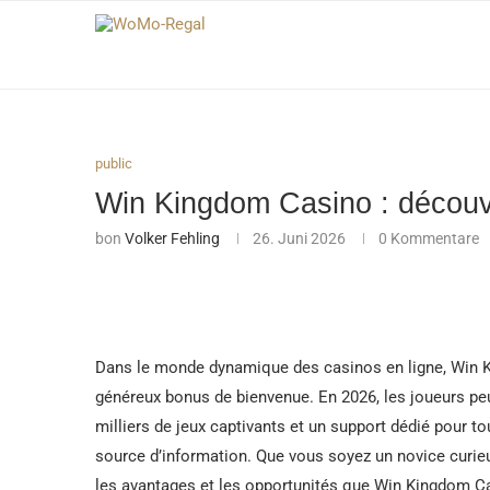
public
Win Kingdom Casino : découv
bon
Volker Fehling
26. Juni 2026
0 Kommentare
Dans le monde dynamique des casinos en ligne, Win Ki
généreux bonus de bienvenue. En 2026, les joueurs peu
milliers de jeux captivants et un support dédié pour t
source d’information. Que vous soyez un novice curieu
les avantages et les opportunités que Win Kingdom Cas