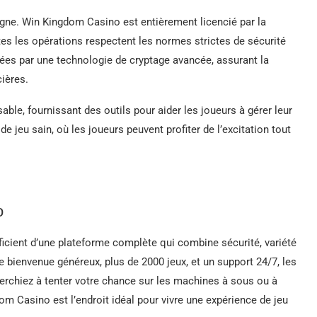
 ligne. Win Kingdom Casino est entièrement licencié par la
s les opérations respectent les normes strictes de sécurité
ées par une technologie de cryptage avancée, assurant la
cières.
ble, fournissant des outils pour aider les joueurs à gérer leur
 jeu sain, où les joueurs peuvent profiter de l’excitation tout
o
icient d’une plateforme complète qui combine sécurité, variété
e bienvenue généreux, plus de 2000 jeux, et un support 24/7, les
erchiez à tenter votre chance sur les machines à sous ou à
gdom Casino est l’endroit idéal pour vivre une expérience de jeu