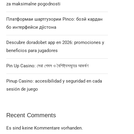
za maksimalne pogodnosti
Платформаи шартгузории Pinco: бозӣ кардан
бо интерфейси дӯстона
Descubre doradobet app en 2026: promociones y
beneficios para jugadores
Pin Up Casino: সেরা গেমস ও বৈশিষ্ট্যসমূহের আকর্ষণ
Pinup Casino: accesibilidad y seguridad en cada
sesión de juego
Recent Comments
Es sind keine Kommentare vorhanden.