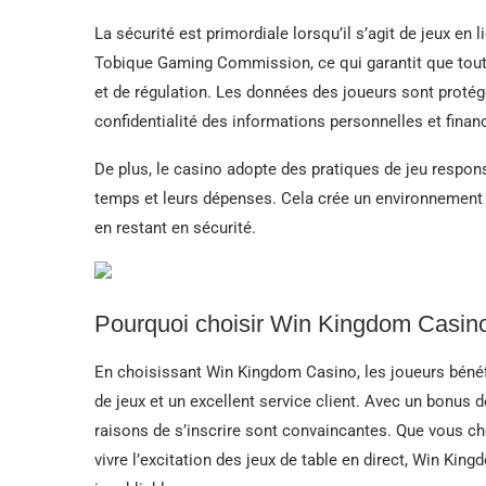
La sécurité est primordiale lorsqu’il s’agit de jeux en
Tobique Gaming Commission, ce qui garantit que toute
et de régulation. Les données des joueurs sont protég
confidentialité des informations personnelles et finan
De plus, le casino adopte des pratiques de jeu responsa
temps et leurs dépenses. Cela crée un environnement de
en restant en sécurité.
Pourquoi choisir Win Kingdom Casin
En choisissant Win Kingdom Casino, les joueurs bénéf
de jeux et un excellent service client. Avec un bonus d
raisons de s’inscrire sont convaincantes. Que vous ch
vivre l’excitation des jeux de table en direct, Win Kin