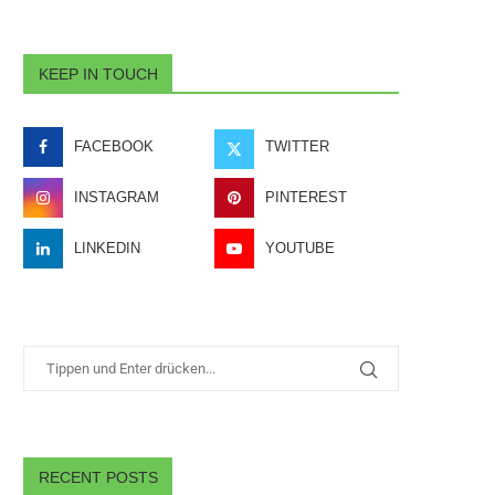
KEEP IN TOUCH
FACEBOOK
TWITTER
INSTAGRAM
PINTEREST
LINKEDIN
YOUTUBE
RECENT POSTS