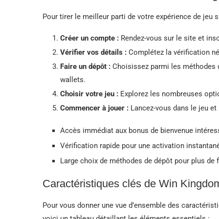
Pour tirer le meilleur parti de votre expérience de je
Créer un compte :
Rendez-vous sur le site et ins
Vérifier vos détails :
Complétez la vérification né
Faire un dépôt :
Choisissez parmi les méthodes d
wallets.
Choisir votre jeu :
Explorez les nombreuses option
Commencer à jouer :
Lancez-vous dans le jeu et 
Accès immédiat aux bonus de bienvenue intéres
Vérification rapide pour une activation instanta
Large choix de méthodes de dépôt pour plus de fl
Caractéristiques clés de Win Kingdo
Pour vous donner une vue d’ensemble des caractéristi
voici un tableau détaillant les éléments essentiels :