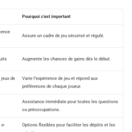
Pourquoi c’est important
cence
Assure un cadre de jeu sécurisé et régulé.
uits
Augmente les chances de gains dès le début.
 jeux de
Varie l’expérience de jeu et répond aux
préférences de chaque joueur.
Assistance immédiate pour toutes les questions
ou préoccupations.
 e-
Options flexibles pour faciliter les dépôts et les