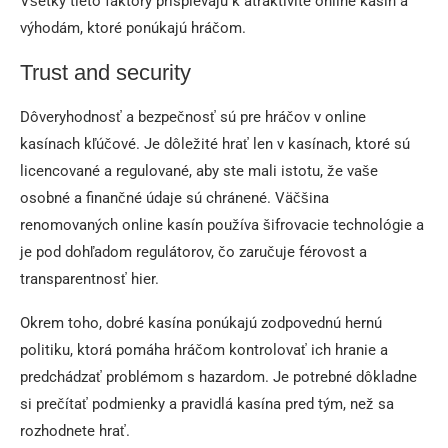
Všetky tieto faktory prispievajú k atraktivite online kasín a
výhodám, ktoré ponúkajú hráčom.
Trust and security
Dôveryhodnosť a bezpečnosť sú pre hráčov v online
kasínach kľúčové. Je dôležité hrať len v kasínach, ktoré sú
licencované a regulované, aby ste mali istotu, že vaše
osobné a finančné údaje sú chránené. Väčšina
renomovaných online kasín používa šifrovacie technológie a
je pod dohľadom regulátorov, čo zaručuje férovost a
transparentnosť hier.
Okrem toho, dobré kasína ponúkajú zodpovednú hernú
politiku, ktorá pomáha hráčom kontrolovať ich hranie a
predchádzať problémom s hazardom. Je potrebné dôkladne
si prečítať podmienky a pravidlá kasína pred tým, než sa
rozhodnete hrať.