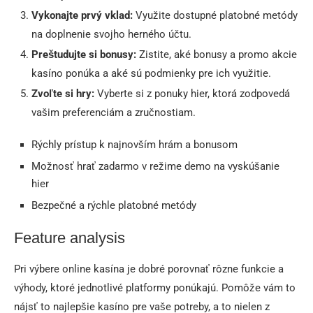
Vykonajte prvý vklad:
Využite dostupné platobné metódy
na doplnenie svojho herného účtu.
Preštudujte si bonusy:
Zistite, aké bonusy a promo akcie
kasíno ponúka a aké sú podmienky pre ich využitie.
Zvoľte si hry:
Vyberte si z ponuky hier, ktorá zodpovedá
vašim preferenciám a zručnostiam.
Rýchly prístup k najnovším hrám a bonusom
Možnosť hrať zadarmo v režime demo na vyskúšanie
hier
Bezpečné a rýchle platobné metódy
Feature analysis
Pri výbere online kasína je dobré porovnať rôzne funkcie a
výhody, ktoré jednotlivé platformy ponúkajú. Pomôže vám to
nájsť to najlepšie kasíno pre vaše potreby, a to nielen z