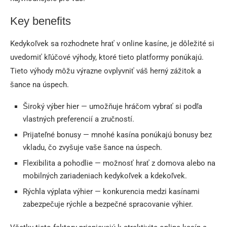
Key benefits
Kedykoľvek sa rozhodnete hrať v online kasíne, je dôležité si
uvedomiť kľúčové výhody, ktoré tieto platformy ponúkajú.
Tieto výhody môžu výrazne ovplyvniť váš herný zážitok a
šance na úspech.
Široký výber hier — umožňuje hráčom vybrať si podľa
vlastných preferencií a zručností.
Prijateľné bonusy — mnohé kasína ponúkajú bonusy bez
vkladu, čo zvyšuje vaše šance na úspech.
Flexibilita a pohodlie — možnosť hrať z domova alebo na
mobilných zariadeniach kedykoľvek a kdekoľvek.
Rýchla výplata výhier — konkurencia medzi kasínami
zabezpečuje rýchle a bezpečné spracovanie výhier.