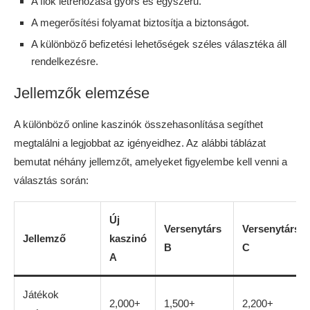
A fiók létrehozása gyors és egyszerű.
A megerősítési folyamat biztosítja a biztonságot.
A különböző befizetési lehetőségek széles választéka áll
rendelkezésre.
Jellemzők elemzése
A különböző online kaszinók összehasonlítása segíthet
megtalálni a legjobbat az igényeidhez. Az alábbi táblázat
bemutat néhány jellemzőt, amelyeket figyelembe kell venni a
választás során:
Új
Versenytárs
Versenytárs
Jellemző
kaszinó
B
C
A
Játékok
2,000+
1,500+
2,200+