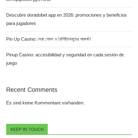
Descubre doradobet app en 2026: promociones y beneficios
para jugadores
Pin Up Casino: সেরা গেমস ও বৈশিষ্ট্যসমূহের আকর্ষণ
Pinup Casino: accesibilidad y seguridad en cada sesión de
juego
Recent Comments
Es sind keine Kommentare vorhanden.
KEEP IN TOUCH