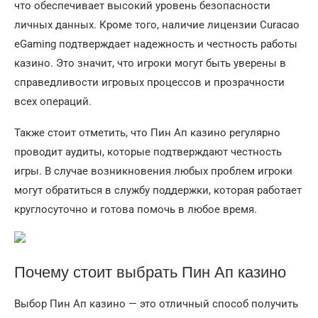
что обеспечивает высокий уровень безопасности
личных данных. Кроме того, наличие лицензии Curacao
eGaming подтверждает надежность и честность работы
казино. Это значит, что игроки могут быть уверены в
справедливости игровых процессов и прозрачности
всех операций.
Также стоит отметить, что Пин Ап казино регулярно
проводит аудиты, которые подтверждают честность
игры. В случае возникновения любых проблем игроки
могут обратиться в службу поддержки, которая работает
круглосуточно и готова помочь в любое время.
Почему стоит выбрать Пин Ап казино
Выбор Пин Ап казино — это отличный способ получить