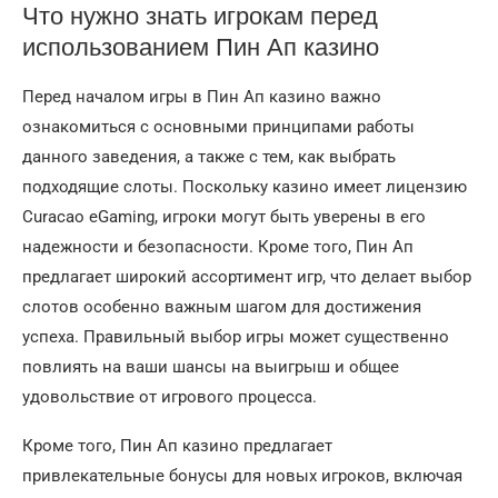
Что нужно знать игрокам перед
использованием Пин Ап казино
Перед началом игры в Пин Ап казино важно
ознакомиться с основными принципами работы
данного заведения, а также с тем, как выбрать
подходящие слоты. Поскольку казино имеет лицензию
Curacao eGaming, игроки могут быть уверены в его
надежности и безопасности. Кроме того, Пин Ап
предлагает широкий ассортимент игр, что делает выбор
слотов особенно важным шагом для достижения
успеха. Правильный выбор игры может существенно
повлиять на ваши шансы на выигрыш и общее
удовольствие от игрового процесса.
Кроме того, Пин Ап казино предлагает
привлекательные бонусы для новых игроков, включая