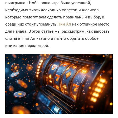
выигрыша. Чтобы ваша игра была успешной,
необходимо знать несколько советов и нюансов,
которые помогут вам сделать правильный выбор, и
среди них стоит упомянуть
Пин Ап
как отличное место
для начала. В этой статье мы рассмотрим, как выбрать
слоты в Пин Ап казино и на что обратить особое
внимание перед игрой.