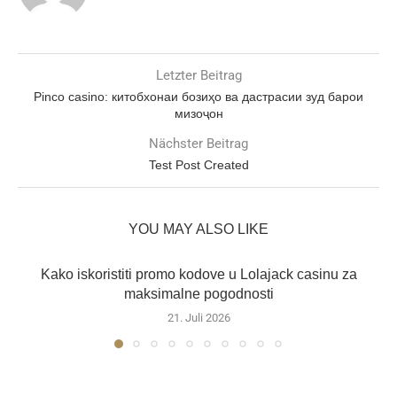
Letzter Beitrag
Pinco casino: китобхонаи бозиҳо ва дастрасии зуд барои
мизоҷон
Nächster Beitrag
Test Post Created
YOU MAY ALSO LIKE
Kako iskoristiti promo kodove u Lolajack casinu za
maksimalne pogodnosti
21. Juli 2026