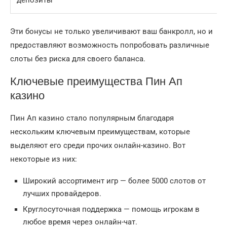
депозиты
Эти бонусы не только увеличивают ваш банкролл, но и
предоставляют возможность попробовать различные
слоты без риска для своего баланса.
Ключевые преимущества Пин Ап
казино
Пин Ап казино стало популярным благодаря
нескольким ключевым преимуществам, которые
выделяют его среди прочих онлайн-казино. Вот
некоторые из них:
Широкий ассортимент игр — более 5000 слотов от
лучших провайдеров.
Круглосуточная поддержка — помощь игрокам в
любое время через онлайн-чат.