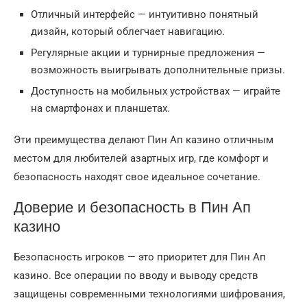
Отличный интерфейс — интуитивно понятный
дизайн, который облегчает навигацию.
Регулярные акции и турнирные предложения —
возможность выигрывать дополнительные призы.
Доступность на мобильных устройствах — играйте
на смартфонах и планшетах.
Эти преимущества делают Пин Ап казино отличным
местом для любителей азартных игр, где комфорт и
безопасность находят свое идеальное сочетание.
Доверие и безопасность в Пин Ап
казино
Безопасность игроков — это приоритет для Пин Ап
казино. Все операции по вводу и выводу средств
защищены современными технологиями шифрования,