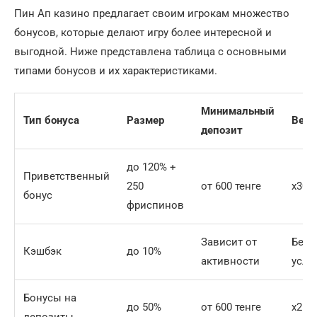
Пин Ап казино предлагает своим игрокам множество
бонусов, которые делают игру более интересной и
выгодной. Ниже представлена таблица с основными
типами бонусов и их характеристиками.
Минимальный
Тип бонуса
Размер
Вейд
депозит
до 120% +
Приветственный
250
от 600 тенге
х30
бонус
фриспинов
Зависит от
Без
Кэшбэк
до 10%
активности
усло
Бонусы на
до 50%
от 600 тенге
х25