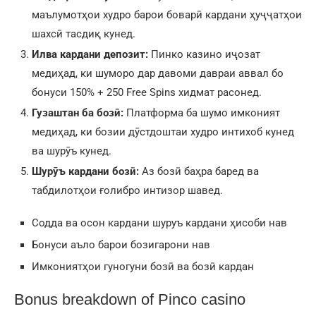
маълумотҳои худро барои боварӣ кардани ҳуҷҷатҳои
шахсӣ тасдиқ кунед.
Илва кардани депозит:
Пинко казино иҷозат
медиҳад, ки шуморо дар давоми давраи аввал бо
бонуси 150% + 250 Free Spins хидмат расонед.
Гузаштан ба бозӣ:
Платформа ба шумо имконият
медиҳад, ки бозии дӯстдоштаи худро интихоб кунед
ва шурӯъ кунед.
Шурӯъ кардани бозӣ:
Аз бозӣ баҳра баред ва
табдилотҳои ғолибро интизор шавед.
Содда ва осон кардани шуруъ кардани ҳисоби нав
Бонуси аъло барои бозигарони нав
Имкониятҳои гуногуни бозӣ ва бозӣ кардан
Bonus breakdown of Pinco casino