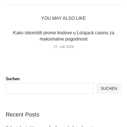
YOU MAY ALSO LIKE
Kako iskoristiti promo kodove u Lolajack casinu za
maksimalne pogodnosti
21. Juli 2026
Suchen
SUCHEN
Recent Posts