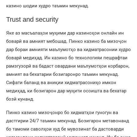
казино шодии худро таъмин мекунад.
Trust and security
Яке аз масъалаҳои муҳими дар казиноҳои онлайн ин
боварӣ ва амният мебошад. Пинко казино ба мизоҷон
дар бораи амнияти маълумотҳо ва хидматрасонии худро
боварӣ медиҳад. Ин казино бо технологияи пешрафтаи
рамзгузорӣ ва бадаст овардани маълумотҳои корбарон,
амният ва бехатарии бозигаронро таъмин мекунад.
Сифати баланд ва аниқии хидматрасониҳо имкон
медиҳад, ки бозигарон дар муҳити осоишта ва бехатар
бозӣ кунанд.
Пинко казино мизоҷонро бо хидматҳои гуногун ва
дастгирии 24/7 таъмин мекунад. Бозигарон метавонанд
бо тамоми саволҳои худ бе мувозинат ба дастоварди