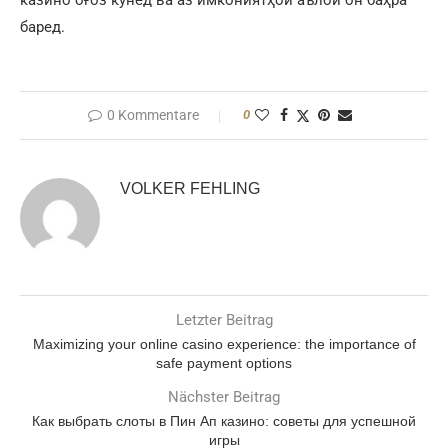
казино оғоз кунед ва аз имкониятҳои аълои он баҳра
баред.
0 Kommentare
0
VOLKER FEHLING
Letzter Beitrag
Maximizing your online casino experience: the importance of
safe payment options
Nächster Beitrag
Как выбрать слоты в Пин Ап казино: советы для успешной
игры