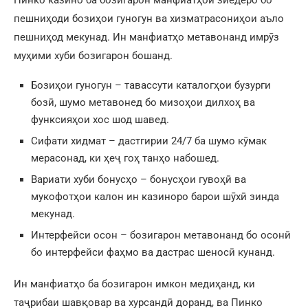
Пинко казино ба бозигарон манфиатҳои зиёдеро бо
пешниҳоди бозиҳои гуногун ва хизматрасониҳои аъло
пешниҳод мекунад. Ин манфиатҳо метавонанд имрӯз
муҳими хуби бозигарон бошанд.
Бозиҳои гуногун – тавассути каталогҳои бузурги
бозӣ, шумо метавонед бо мизоҳои дилхоҳ ва
функсияҳои хос шод шавед.
Сифати хидмат – дастгирии 24/7 ба шумо кӯмак
мерасонад, ки ҳеҷ гоҳ танҳо набошед.
Вариати хуби бонусҳо – бонусҳои гувоҳӣ ва
мукофотҳои калон ин казиноро барои шӯхӣ зинда
мекунад.
Интерфейси осон – бозигарон метавонанд бо осонӣ
бо интерфейси фаҳмо ва дастрас шеносӣ кунанд.
Ин манфиатҳо ба бозигарон имкон медиҳанд, ки
таҷрибаи шавқовар ва хурсандӣ доранд, ва Пинко