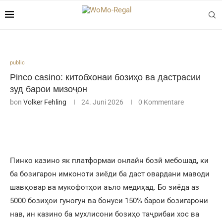
public
Pinco casino: китобхонаи бозиҳо ва дастрасии
зуд барои мизоҷон
bon
Volker Fehling
24. Juni 2026
0 Kommentare
Пинко казино як платформаи онлайн бозӣ мебошад, ки
ба бозигарон имконоти зиёди ба даст овардани маводи
шавқовар ва мукофотҳои аъло медиҳад. Бо зиёда аз
5000 бозиҳои гуногун ва бонуси 150% барои бозигарони
нав, ин казино ба мухлисони бозиҳо таҷрибаи хос ва