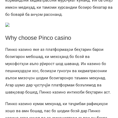
кормандони хидматрасонӣ муроҷиат кунанд. Ин ба онҳо
имкон медиҳад, ки тамоми хурсандии бозиро бехатар ва
бо боварӣ ба анҷом расонанд.
Why choose Pinco casino
Пинко казино яке аз платформаҳои беҳтарин барои
бозигарон мебошад, ки мехоҳанд бо бозӣ ва
мукофотҳои аъло рӯирост шод шаванд. Ин казино бо
пешниҳодҳои хос, бозиҳои гуногун ва хидматрасонии
аълои мизоҷон шодии бозигаронро таъмин мекунад.
Агар шумо дар ҷустуҷӯи платформаи боэътимод ва
шавқовар бошед, Пинко казино интихоби беҳтарин аст.
Пинко казино кумак мекунад, ки таҷрибаи рафиқиҳои
хошо ва амн бошад, пас бо шодии бозӣ дар Пинко