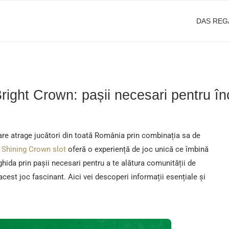
DAS REGA
l Bright Crown: pașii necesari pentru î
are atrage jucători din toată România prin combinația sa de
r
Shining Crown slot
oferă o experiență de joc unică ce îmbină
 ghida prin pașii necesari pentru a te alătura comunității de
 acest joc fascinant. Aici vei descoperi informații esențiale și