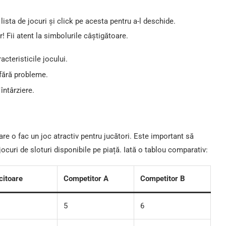
ista de jocuri și click pe acesta pentru a-l deschide.
 Fii atent la simbolurile câștigătoare.
cteristicile jocului.
 fără probleme.
întârziere.
are o fac un joc atractiv pentru jucători. Este important să
ocuri de sloturi disponibile pe piață. Iată o tablou comparativ:
citoare
Competitor A
Competitor B
5
6