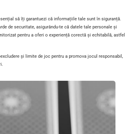
ențial să îți garantuezi că informațiile tale sunt în siguranță.
rde de securitate, asigurându-te că datele tale personale și
torizat pentru a oferi o experiență corectă și echitabilă, astfel
-excludere și limite de joc pentru a promova jocul responsabil,
i.