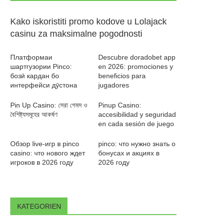
Kako iskoristiti promo kodove u Lolajack
casinu za maksimalne pogodnosti
Платформаи
Descubre doradobet app
шартгузории Pinco:
en 2026: promociones y
бозӣ кардан бо
beneficios para
интерфейси дӯстона
jugadores
Pin Up Casino: সেরা গেমস ও
Pinup Casino:
বৈশিষ্ট্যসমূহের আকর্ষণ
accesibilidad y seguridad
en cada sesión de juego
Обзор live-игр в pinco
pinco: что нужно знать о
casino: что нового ждет
бонусах и акциях в
игроков в 2026 году
2026 году
KATEGORIEN