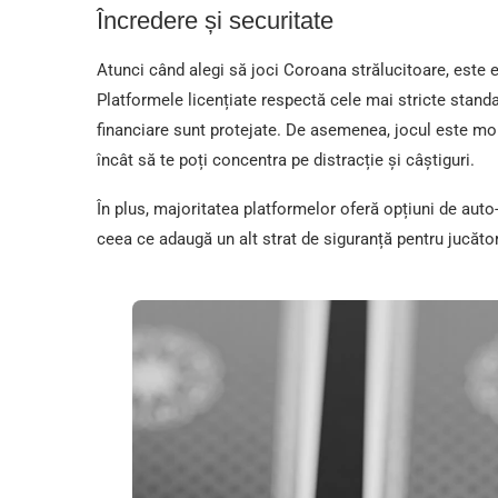
Încredere și securitate
Atunci când alegi să joci Coroana strălucitoare, este es
Platformele licențiate respectă cele mai stricte standa
financiare sunt protejate. De asemenea, jocul este moni
încât să te poți concentra pe distracție și câștiguri.
În plus, majoritatea platformelor oferă opțiuni de auto
ceea ce adaugă un alt strat de siguranță pentru jucător