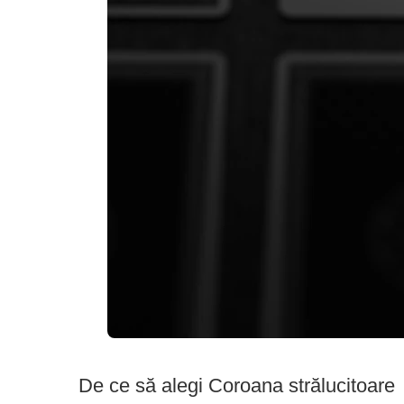
De ce să alegi Coroana strălucitoare