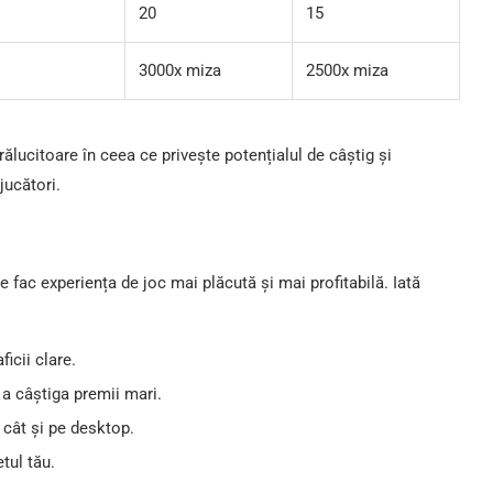
20
15
3000x miza
2500x miza
lucitoare în ceea ce privește potențialul de câștig și
jucători.
 fac experiența de joc mai plăcută și mai profitabilă. Iată
icii clare.
 a câștiga premii mari.
 cât și pe desktop.
tul tău.