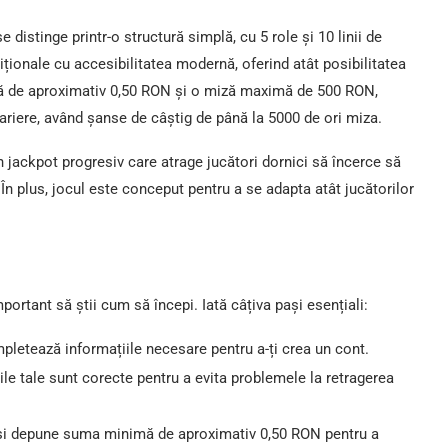
distinge printr-o structură simplă, cu 5 role și 10 linii de
iționale cu accesibilitatea modernă, oferind atât posibilitatea
nimă de aproximativ 0,50 RON și o miză maximă de 500 RON,
ariere, având șanse de câștig de până la 5000 de ori miza.
un jackpot progresiv care atrage jucători dornici să încerce să
 În plus, jocul este conceput pentru a se adapta atât jucătorilor
ortant să știi cum să începi. Iată câțiva pași esențiali:
pletează informațiile necesare pentru a-ți crea un cont.
ile tale sunt corecte pentru a evita problemele la retragerea
și depune suma minimă de aproximativ 0,50 RON pentru a