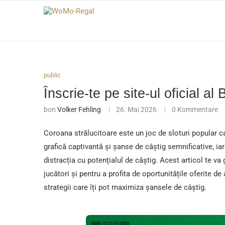
public
Înscrie-te pe site-ul oficial a
bon
Volker Fehling
26. Mai 2026
0 Kommentare
Coroana strălucitoare este un joc de sloturi popular c
grafică captivantă și șanse de câștig semnificative, ia
distracția cu potențialul de câștig. Acest articol te va
jucători și pentru a profita de oportunitățile oferite de
strategii care îți pot maximiza șansele de câștig.