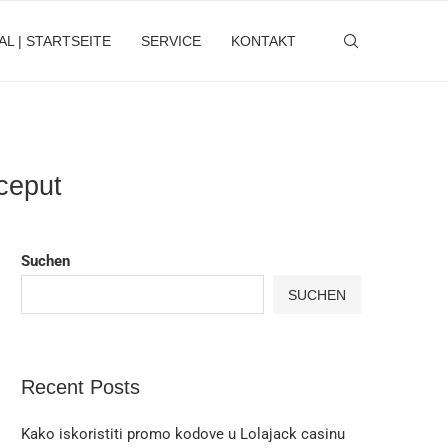
L | STARTSEITE
SERVICE
KONTAKT
nceput
Suchen
SUCHEN
Recent Posts
Kako iskoristiti promo kodove u Lolajack casinu