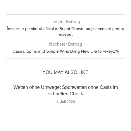
Letzter Beitrag
Înscrie-te pe site-ul oficial al Bright Crown: pașii necesari pentru
început
Nächster Beitrag
Casual Spins and Simple Wins Bring New Life to %key1%
YOU MAY ALSO LIKE
Wetten ohne Umwege: Sportwetten ohne Oasis im
schnellen Check
1. Juli 2026