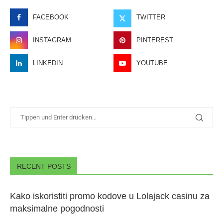
FACEBOOK
TWITTER
INSTAGRAM
PINTEREST
LINKEDIN
YOUTUBE
RECENT POSTS
Kako iskoristiti promo kodove u Lolajack casinu za
maksimalne pogodnosti