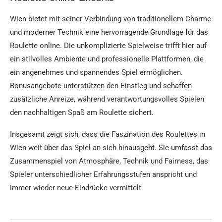
Wien bietet mit seiner Verbindung von traditionellem Charme
und moderner Technik eine hervorragende Grundlage für das
Roulette online. Die unkomplizierte Spielweise trifft hier auf
ein stilvolles Ambiente und professionelle Plattformen, die
ein angenehmes und spannendes Spiel ermöglichen.
Bonusangebote unterstützen den Einstieg und schaffen
zusätzliche Anreize, während verantwortungsvolles Spielen
den nachhaltigen Spaß am Roulette sichert.
Insgesamt zeigt sich, dass die Faszination des Roulettes in
Wien weit über das Spiel an sich hinausgeht. Sie umfasst das
Zusammenspiel von Atmosphäre, Technik und Fairness, das
Spieler unterschiedlicher Erfahrungsstufen anspricht und
immer wieder neue Eindrücke vermittelt.