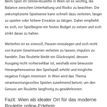
Beim Spiel im Online-Roulette in Wien ist es wichtig, die
Balance zwischen Unterhaltung und Risiko zu beachten. Die
unkomplizierte Spielweise kann schnell dazu verleiten, länger
zu spielen oder höhere Einsätze zu tätigen. Daher empfiehlt
es sich, vor Spielbeginn ein festes Budget zu setzen und sich
strikt daran zu halten.
Weiterhin ist es sinnvoll, Pausen einzulegen und sich nicht
von kurzen Gewinnserien verleiten zu lassen, impulsiv zu
handeln. Das Roulette bleibt ein Glücksspiel, dessen
Ausgang nicht vorhersehbar ist, weshalb eine bewusste
Herangehensweise den Spielspaß erhöht und mögliche
negative Folgen minimiert. In Wien wird das Thema
verantwortungsvolles Spielen zunehmend betont, um den
Genuss am Roulette langfristig zu gewährleisten.
Fazit: Wien als idealer Ort für das moderne
Roulette online-Erlebnis