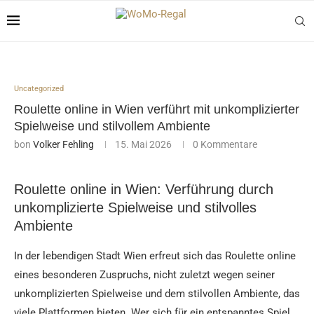
Uncategorized
Roulette online in Wien verführt mit unkomplizierter
Spielweise und stilvollem Ambiente
bon
Volker Fehling
15. Mai 2026
0 Kommentare
Roulette online in Wien: Verführung durch
unkomplizierte Spielweise und stilvolles
Ambiente
In der lebendigen Stadt Wien erfreut sich das Roulette online
eines besonderen Zuspruchs, nicht zuletzt wegen seiner
unkomplizierten Spielweise und dem stilvollen Ambiente, das
viele Plattformen bieten. Wer sich für ein entspanntes Spiel