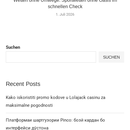
Wetten ohne Umwege: Sportwetten ohne Oasis im
schnellen Check
1. Juli 2026
Suchen
SUCHEN
Recent Posts
Kako iskoristiti promo kodove u Lolajack casinu za
maksimalne pogodnosti
Платформаи шартгузории Pinco: бозӣ кардан бо
интерфейси дӯстона