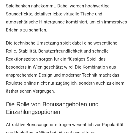
Spielbanken nahekommt. Dabei werden hochwertige
Soundeffekte, detailverliebte virtuelle Tische und
atmosphärische Hintergründe kombiniert, um ein immersives
Erlebnis zu schaffen.
Die technische Umsetzung spielt dabei eine wesentliche
Rolle. Stabilität, Benutzerfreundlichkeit und schnelle
Reaktionszeiten sorgen für ein flüssiges Spiel, das
besonders in Wien geschätzt wird. Die Kombination aus
ansprechendem Design und moderner Technik macht das
Roulette online nicht nur zugänglich, sondern auch zu einem
ästhetischen Vergnügen.
Die Rolle von Bonusangeboten und
Einzahlungsoptionen
Attraktive Bonusangebote tragen wesentlich zur Popularität
des Roulettes in Wien bei. Ein gut gestalteter