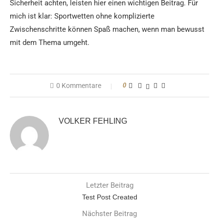
Sicherheit achten, leisten hier einen wichtigen Beitrag. Für
mich ist klar: Sportwetten ohne komplizierte
Zwischenschritte können Spaß machen, wenn man bewusst
mit dem Thema umgeht.
0 Kommentare
0
VOLKER FEHLING
Letzter Beitrag
Test Post Created
Nächster Beitrag