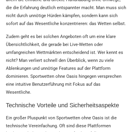
die die Erfahrung deutlich entspannter macht. Man muss sich
nicht durch unnötige Hürden kämpfen, sondern kann sich
sofort auf das Wesentliche konzentrieren: das Wetten selbst.
Zudem geht es bei solchen Angeboten oft um eine klare
Übersichtlichkeit, die gerade bei Live-Wetten oder
umfangreichen Wettmärkten entscheidend ist. Wer kennt es
nicht? Man verliert schnell den Überblick, wenn zu viele
Ablenkungen und unnötige Features auf der Plattform
dominieren. Sportwetten ohne Oasis hingegen versprechen
eine intuitive Benutzerführung mit Fokus auf das
Wesentliche.
Technische Vorteile und Sicherheitsaspekte
Ein großer Pluspunkt von Sportwetten ohne Oasis ist die
technische Vereinfachung. Oft sind diese Plattformen