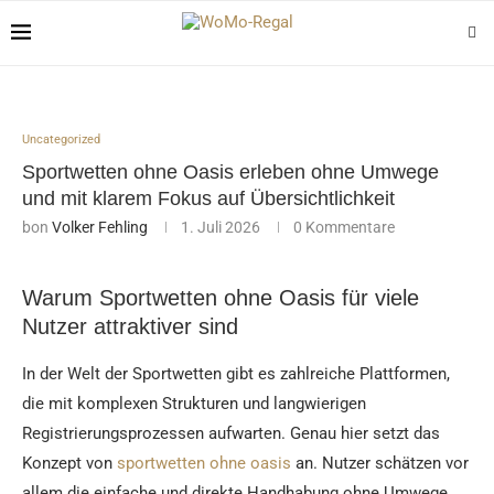
Uncategorized
Sportwetten ohne Oasis erleben ohne Umwege
und mit klarem Fokus auf Übersichtlichkeit
bon
Volker Fehling
1. Juli 2026
0 Kommentare
Warum Sportwetten ohne Oasis für viele
Nutzer attraktiver sind
In der Welt der Sportwetten gibt es zahlreiche Plattformen,
die mit komplexen Strukturen und langwierigen
Registrierungsprozessen aufwarten. Genau hier setzt das
Konzept von
sportwetten ohne oasis
an. Nutzer schätzen vor
allem die einfache und direkte Handhabung ohne Umwege,