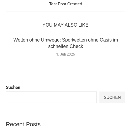
Test Post Created
YOU MAY ALSO LIKE
Wetten ohne Umwege: Sportwetten ohne Oasis im
schnellen Check
1. Juli 2026
Suchen
SUCHEN
Recent Posts