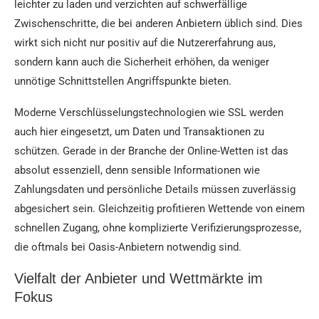
leichter zu laden und verzichten auf schwerfällige
Zwischenschritte, die bei anderen Anbietern üblich sind. Dies
wirkt sich nicht nur positiv auf die Nutzererfahrung aus,
sondern kann auch die Sicherheit erhöhen, da weniger
unnötige Schnittstellen Angriffspunkte bieten.
Moderne Verschlüsselungstechnologien wie SSL werden
auch hier eingesetzt, um Daten und Transaktionen zu
schützen. Gerade in der Branche der Online-Wetten ist das
absolut essenziell, denn sensible Informationen wie
Zahlungsdaten und persönliche Details müssen zuverlässig
abgesichert sein. Gleichzeitig profitieren Wettende von einem
schnellen Zugang, ohne komplizierte Verifizierungsprozesse,
die oftmals bei Oasis-Anbietern notwendig sind.
Vielfalt der Anbieter und Wettmärkte im
Fokus