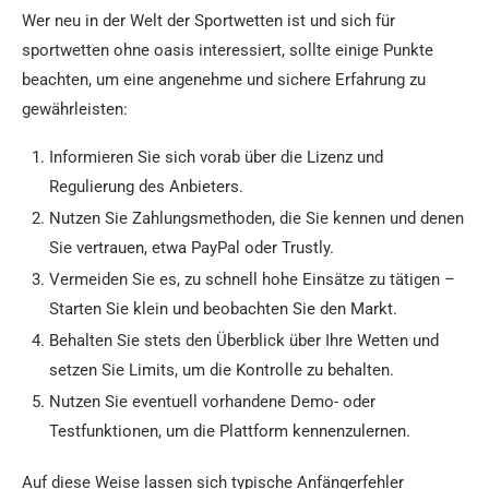
Wer neu in der Welt der Sportwetten ist und sich für
sportwetten ohne oasis interessiert, sollte einige Punkte
beachten, um eine angenehme und sichere Erfahrung zu
gewährleisten:
Informieren Sie sich vorab über die Lizenz und
Regulierung des Anbieters.
Nutzen Sie Zahlungsmethoden, die Sie kennen und denen
Sie vertrauen, etwa PayPal oder Trustly.
Vermeiden Sie es, zu schnell hohe Einsätze zu tätigen –
Starten Sie klein und beobachten Sie den Markt.
Behalten Sie stets den Überblick über Ihre Wetten und
setzen Sie Limits, um die Kontrolle zu behalten.
Nutzen Sie eventuell vorhandene Demo- oder
Testfunktionen, um die Plattform kennenzulernen.
Auf diese Weise lassen sich typische Anfängerfehler