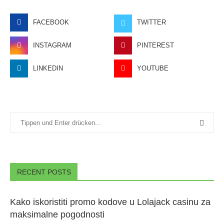
FACEBOOK
TWITTER
INSTAGRAM
PINTEREST
LINKEDIN
YOUTUBE
RECENT POSTS
Kako iskoristiti promo kodove u Lolajack casinu za
maksimalne pogodnosti