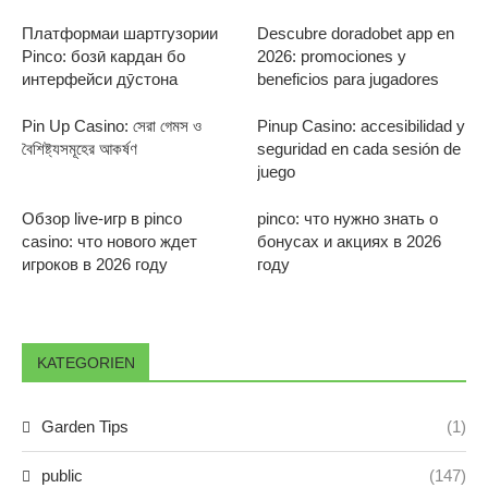
Платформаи шартгузории
Descubre doradobet app en
Pinco: бозӣ кардан бо
2026: promociones y
интерфейси дӯстона
beneficios para jugadores
Pin Up Casino: সেরা গেমস ও
Pinup Casino: accesibilidad y
বৈশিষ্ট্যসমূহের আকর্ষণ
seguridad en cada sesión de
juego
Обзор live-игр в pinco
pinco: что нужно знать о
casino: что нового ждет
бонусах и акциях в 2026
игроков в 2026 году
году
KATEGORIEN
Garden Tips
(1)
public
(147)