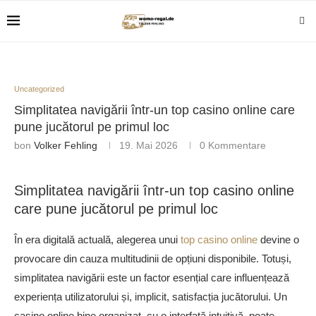
Uncategorized
Simplitatea navigării într-un top casino online care
pune jucătorul pe primul loc
bon
Volker Fehling
19. Mai 2026
0 Kommentare
Simplitatea navigării într-un top casino online
care pune jucătorul pe primul loc
În era digitală actuală, alegerea unui
top casino online
devine o
provocare din cauza multitudinii de opțiuni disponibile. Totuși,
simplitatea navigării este un factor esențial care influențează
experiența utilizatorului și, implicit, satisfacția jucătorului. Un
casino online bine organizat, cu o interfață intuitivă, poate