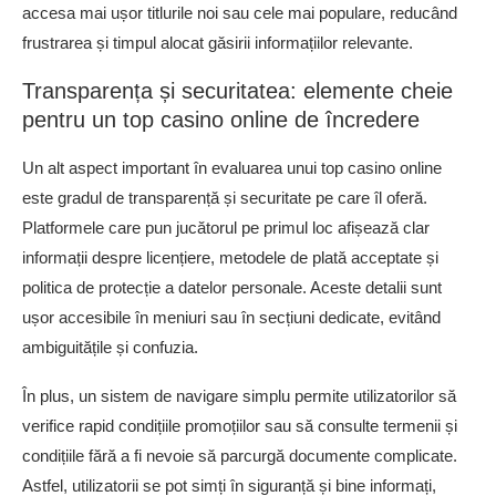
accesa mai ușor titlurile noi sau cele mai populare, reducând
frustrarea și timpul alocat găsirii informațiilor relevante.
Transparența și securitatea: elemente cheie
pentru un top casino online de încredere
Un alt aspect important în evaluarea unui top casino online
este gradul de transparență și securitate pe care îl oferă.
Platformele care pun jucătorul pe primul loc afișează clar
informații despre licențiere, metodele de plată acceptate și
politica de protecție a datelor personale. Aceste detalii sunt
ușor accesibile în meniuri sau în secțiuni dedicate, evitând
ambiguitățile și confuzia.
În plus, un sistem de navigare simplu permite utilizatorilor să
verifice rapid condițiile promoțiilor sau să consulte termenii și
condițiile fără a fi nevoie să parcurgă documente complicate.
Astfel, utilizatorii se pot simți în siguranță și bine informați,