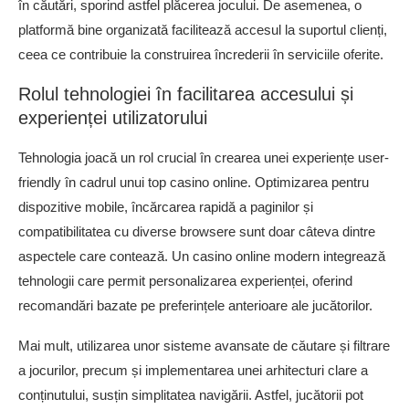
în căutări, sporind astfel plăcerea jocului. De asemenea, o
platformă bine organizată facilitează accesul la suportul clienți,
ceea ce contribuie la construirea încrederii în serviciile oferite.
Rolul tehnologiei în facilitarea accesului și
experienței utilizatorului
Tehnologia joacă un rol crucial în crearea unei experiențe user-
friendly în cadrul unui top casino online. Optimizarea pentru
dispozitive mobile, încărcarea rapidă a paginilor și
compatibilitatea cu diverse browsere sunt doar câteva dintre
aspectele care contează. Un casino online modern integrează
tehnologii care permit personalizarea experienței, oferind
recomandări bazate pe preferințele anterioare ale jucătorilor.
Mai mult, utilizarea unor sisteme avansate de căutare și filtrare
a jocurilor, precum și implementarea unei arhitecturi clare a
conținutului, susțin simplitatea navigării. Astfel, jucătorii pot