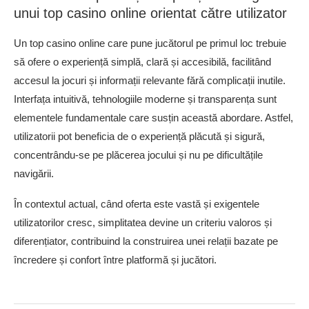
unui top casino online orientat către utilizator
Un top casino online care pune jucătorul pe primul loc trebuie
să ofere o experiență simplă, clară și accesibilă, facilitând
accesul la jocuri și informații relevante fără complicații inutile.
Interfața intuitivă, tehnologiile moderne și transparența sunt
elementele fundamentale care susțin această abordare. Astfel,
utilizatorii pot beneficia de o experiență plăcută și sigură,
concentrându-se pe plăcerea jocului și nu pe dificultățile
navigării.
În contextul actual, când oferta este vastă și exigentele
utilizatorilor cresc, simplitatea devine un criteriu valoros și
diferențiator, contribuind la construirea unei relații bazate pe
încredere și confort între platformă și jucători.