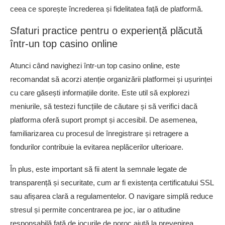
ceea ce sporește încrederea și fidelitatea față de platformă.
Sfaturi practice pentru o experiență plăcută
într-un top casino online
Atunci când navighezi într-un top casino online, este
recomandat să acorzi atenție organizării platformei și ușurinței
cu care găsești informațiile dorite. Este util să explorezi
meniurile, să testezi funcțiile de căutare și să verifici dacă
platforma oferă suport prompt și accesibil. De asemenea,
familiarizarea cu procesul de înregistrare și retragere a
fondurilor contribuie la evitarea neplăcerilor ulterioare.
În plus, este important să fii atent la semnale legate de
transparență și securitate, cum ar fi existența certificatului SSL
sau afișarea clară a regulamentelor. O navigare simplă reduce
stresul și permite concentrarea pe joc, iar o atitudine
responsabilă față de jocurile de noroc ajută la prevenirea