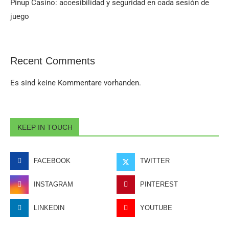
Pinup Casino: accesibilidad y seguridad en cada sesión de
juego
Recent Comments
Es sind keine Kommentare vorhanden.
KEEP IN TOUCH
FACEBOOK
TWITTER
INSTAGRAM
PINTEREST
LINKEDIN
YOUTUBE