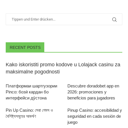
RECENT POSTS
Kako iskoristiti promo kodove u Lolajack casinu za
maksimalne pogodnosti
Платформаи шартгузории
Descubre doradobet app en
Pinco: бозӣ кардан бо
2026: promociones y
интерфейси дӯстона
beneficios para jugadores
Pin Up Casino: সেরা গেমস ও
Pinup Casino: accesibilidad y
বৈশিষ্ট্যসমূহের আকর্ষণ
seguridad en cada sesión de
juego