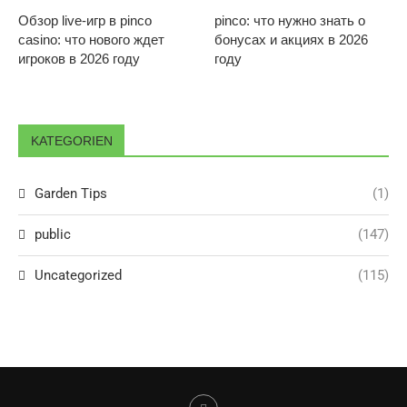
Обзор live-игр в pinco
pinco: что нужно знать о
casino: что нового ждет
бонусах и акциях в 2026
игроков в 2026 году
году
KATEGORIEN
Garden Tips
(1)
public
(147)
Uncategorized
(115)