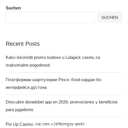
Suchen
SUCHEN
Recent Posts
Kako iskoristiti promo kodove u Lolajack casinu za
maksimalne pogodnosti
Платформаи шартгузории Pinco: бозӣ кардан бо
интерфейси дӯстона
Descubre doradobet app en 2026: promociones y beneficios
para jugadores
Pin Up Casino: সেরা গেমস ও বৈশিষ্ট্যসমূহের আকর্ষণ