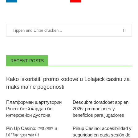
RECENT POSTS
Kako iskoristiti promo kodove u Lolajack casinu za
maksimalne pogodnosti
Платформаи шартгузории
Descubre doradobet app en
Pinco: бозӣ кардан бо
2026: promociones y
интерфейси дӯстона
beneficios para jugadores
Pin Up Casino: সেরা গেমস ও
Pinup Casino: accesibilidad y
বৈশিষ্ট্যসমূহের আকর্ষণ
seguridad en cada sesión de