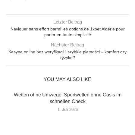
Letzter Beitrag
Naviguer sans effort parmi les options de 1xbet Algérie pour
parier en toute simplicité
Nächster Beitrag
Kasyna online bez weryfikacji i szybkie płatności – komfort czy
ryzyko?
YOU MAY ALSO LIKE
Wetten ohne Umwege: Sportwetten ohne Oasis im
schnellen Check
1. Juli 2026