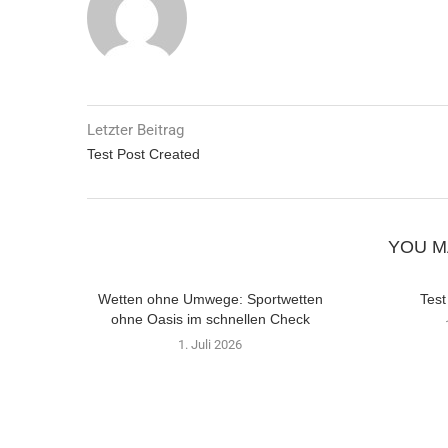
Letzter Beitrag
Test Post Created
YOU M
Wetten ohne Umwege: Sportwetten
Test
ohne Oasis im schnellen Check
1. Juli 2026