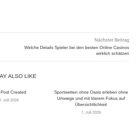
Nächster Beitrag
Welche Details Spieler bei den besten Online Casinos
wirklich schätzen
AY ALSO LIKE
 Post Created
Sportwetten ohne Oasis erleben ohne
Umwege und mit klarem Fokus auf
1. Juli 2026
Übersichtlichkeit
1. Juli 2026