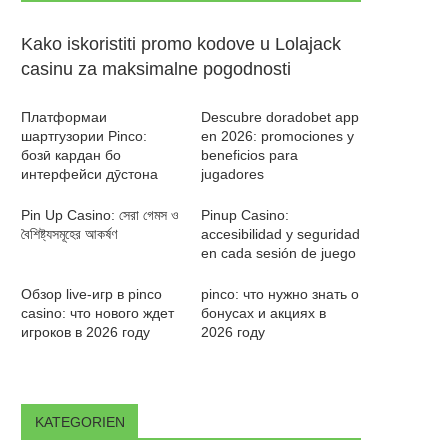
Kako iskoristiti promo kodove u Lolajack
casinu za maksimalne pogodnosti
Платформаи
Descubre doradobet app
шартгузории Pinco:
en 2026: promociones y
бозӣ кардан бо
beneficios para
интерфейси дӯстона
jugadores
Pin Up Casino: সেরা গেমস ও
Pinup Casino:
বৈশিষ্ট্যসমূহের আকর্ষণ
accesibilidad y seguridad
en cada sesión de juego
Обзор live-игр в pinco
pinco: что нужно знать о
casino: что нового ждет
бонусах и акциях в
игроков в 2026 году
2026 году
KATEGORIEN