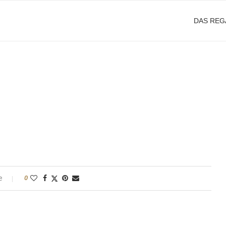
DAS REGA
e
0