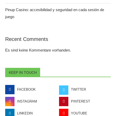
Pinup Casino: accesibilidad y seguridad en cada sesión de
juego
Recent Comments
Es sind keine Kommentare vorhanden.
KEEP IN TOUCH
FACEBOOK
TWITTER
INSTAGRAM
PINTEREST
LINKEDIN
YOUTUBE