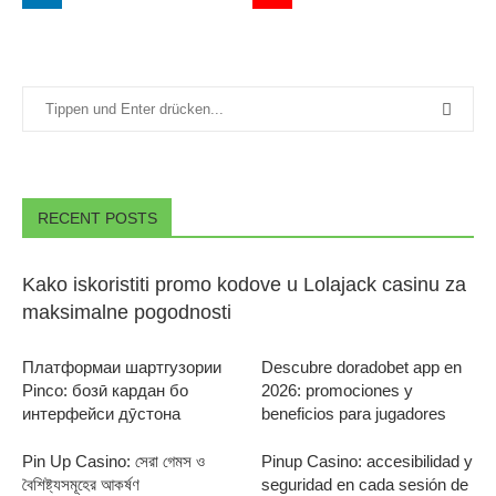
RECENT POSTS
Kako iskoristiti promo kodove u Lolajack casinu za
maksimalne pogodnosti
Платформаи шартгузории
Descubre doradobet app en
Pinco: бозӣ кардан бо
2026: promociones y
интерфейси дӯстона
beneficios para jugadores
Pin Up Casino: সেরা গেমস ও
Pinup Casino: accesibilidad y
বৈশিষ্ট্যসমূহের আকর্ষণ
seguridad en cada sesión de