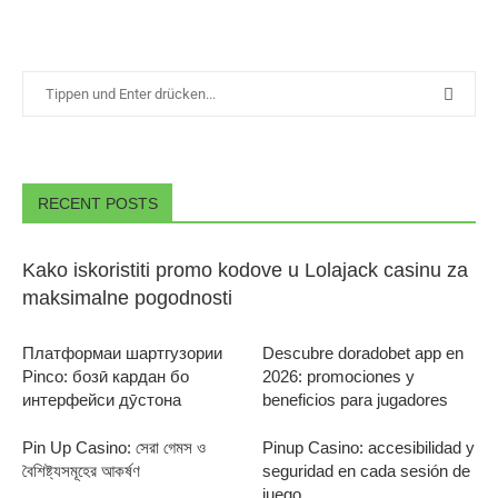
RECENT POSTS
Kako iskoristiti promo kodove u Lolajack casinu za
maksimalne pogodnosti
Платформаи шартгузории
Descubre doradobet app en
Pinco: бозӣ кардан бо
2026: promociones y
интерфейси дӯстона
beneficios para jugadores
Pin Up Casino: সেরা গেমস ও
Pinup Casino: accesibilidad y
বৈশিষ্ট্যসমূহের আকর্ষণ
seguridad en cada sesión de
juego