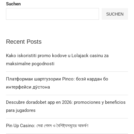
Suchen
SUCHEN
Recent Posts
Kako iskoristiti promo kodove u Lolajack casinu za
maksimalne pogodnosti
Платформаи шартгузории Pinco: бозӣ кардан бо
интерфейси дӯстона
Descubre doradobet app en 2026: promociones y beneficios
para jugadores
Pin Up Casino: সেরা গেমস ও বৈশিষ্ট্যসমূহের আকর্ষণ