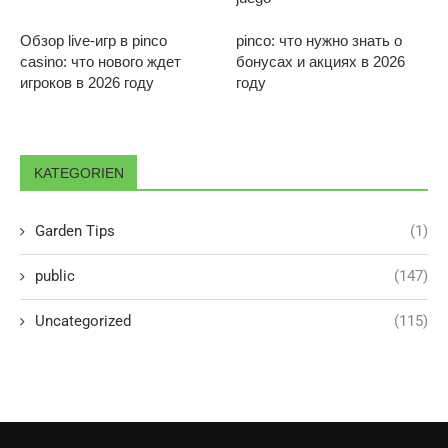
Обзор live-игр в pinco
pinco: что нужно знать о
casino: что нового ждет
бонусах и акциях в 2026
игроков в 2026 году
году
KATEGORIEN
Garden Tips
(1)
public
(147)
Uncategorized
(115)