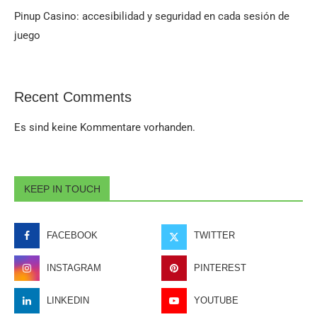
Pinup Casino: accesibilidad y seguridad en cada sesión de
juego
Recent Comments
Es sind keine Kommentare vorhanden.
KEEP IN TOUCH
FACEBOOK
TWITTER
INSTAGRAM
PINTEREST
LINKEDIN
YOUTUBE