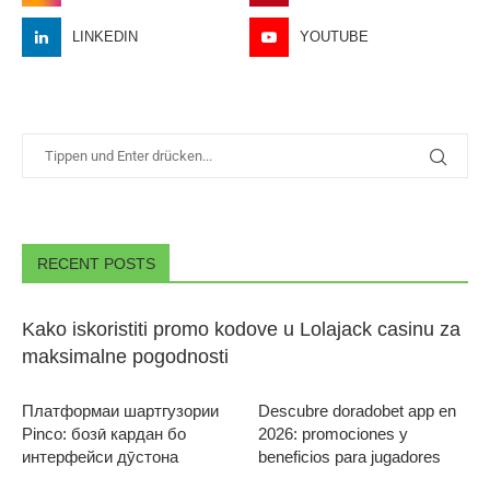
LINKEDIN
YOUTUBE
RECENT POSTS
Kako iskoristiti promo kodove u Lolajack casinu za
maksimalne pogodnosti
Платформаи шартгузории
Descubre doradobet app en
Pinco: бозӣ кардан бо
2026: promociones y
интерфейси дӯстона
beneficios para jugadores