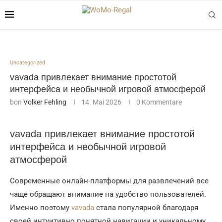
Uncategorized
vavada привлекает внимание простотой
интерфейса и необычной игровой атмосферой
bon
Volker Fehling
14. Mai 2026
0 Kommentare
vavada привлекает внимание простотой
интерфейса и необычной игровой
атмосферой
Современные онлайн-платформы для развлечений все
чаще обращают внимание на удобство пользователей.
Именно поэтому
vavada
стала популярной благодаря
своей интуитивно понятной навигации и уникальному