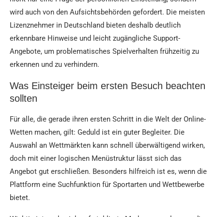
wird auch von den Aufsichtsbehörden gefordert. Die meisten
Lizenznehmer in Deutschland bieten deshalb deutlich
erkennbare Hinweise und leicht zugängliche Support-
Angebote, um problematisches Spielverhalten frühzeitig zu
erkennen und zu verhindern.
Was Einsteiger beim ersten Besuch beachten
sollten
Für alle, die gerade ihren ersten Schritt in die Welt der Online-
Wetten machen, gilt: Geduld ist ein guter Begleiter. Die
Auswahl an Wettmärkten kann schnell überwältigend wirken,
doch mit einer logischen Menüstruktur lässt sich das
Angebot gut erschließen. Besonders hilfreich ist es, wenn die
Plattform eine Suchfunktion für Sportarten und Wettbewerbe
bietet.