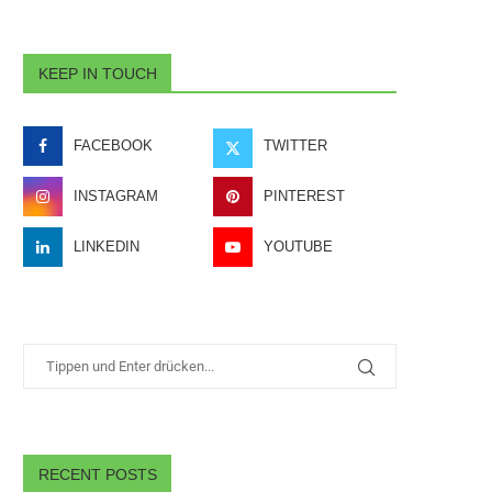
KEEP IN TOUCH
FACEBOOK
TWITTER
INSTAGRAM
PINTEREST
LINKEDIN
YOUTUBE
RECENT POSTS