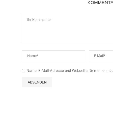
KOMMENTA
Name, E-Mail-Adresse und Webseite für meinen näc