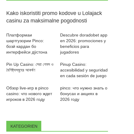
Kako iskoristiti promo kodove u Lolajack
casinu za maksimalne pogodnosti
Платформаи
Descubre doradobet app
шартгузории Pinco:
en 2026: promociones y
бозӣ кардан бо
beneficios para
интерфейси дӯстона
jugadores
Pin Up Casino: সেরা গেমস ও
Pinup Casino:
বৈশিষ্ট্যসমূহের আকর্ষণ
accesibilidad y seguridad
en cada sesión de juego
Обзор live-игр в pinco
pinco: что нужно знать о
casino: что нового ждет
бонусах и акциях в
игроков в 2026 году
2026 году
KATEGORIEN