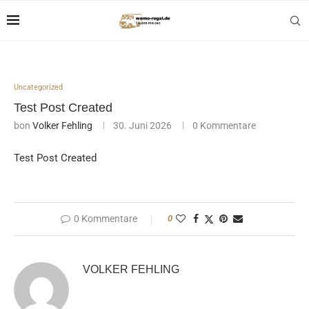
Uncategorized
Test Post Created
bon
Volker Fehling
30. Juni 2026
0 Kommentare
Test Post Created
0 Kommentare
0
VOLKER FEHLING