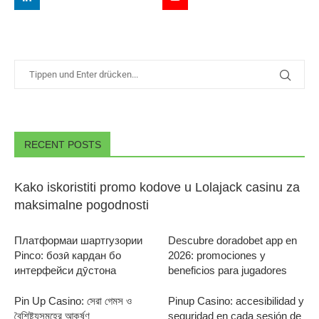
RECENT POSTS
Kako iskoristiti promo kodove u Lolajack casinu za
maksimalne pogodnosti
Платформаи шартгузории
Descubre doradobet app en
Pinco: бозӣ кардан бо
2026: promociones y
интерфейси дӯстона
beneficios para jugadores
Pin Up Casino: সেরা গেমস ও
Pinup Casino: accesibilidad y
বৈশিষ্ট্যসমূহের আকর্ষণ
seguridad en cada sesión de